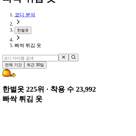
코디 분석
한벌옷
빠싹 튀김 옷
전체 기간
최근 30일
한벌옷 225위
· 착용 수 23,992
빠싹 튀김 옷