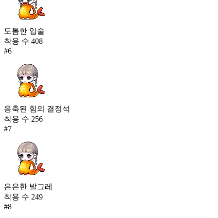
도톰한 입술
착용 수
408
#
6
응축된 힘의 결정석
착용 수
256
#
7
은은한 발그레
착용 수
249
#
8