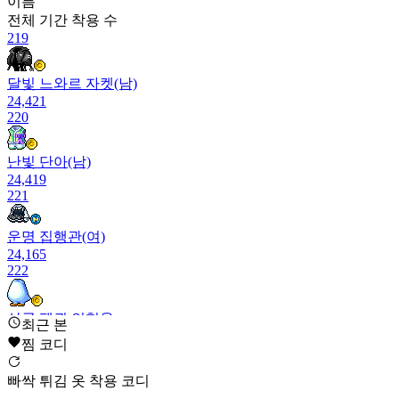
이름
전체 기간
착용 수
219
달빛 느와르 자켓(남)
24,421
220
난빛 단아(남)
24,419
221
운명 집행관(여)
24,165
222
상큼 펭귄 인형옷
최근 본
24,158
찜 코디
223
빠싹 튀김 옷 착용 코디
고요한 평온(남)