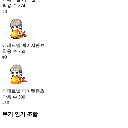
착용 수
874
#
8
에테르넬 메이지팬츠
착용 수
760
#
9
에테르넬 파이렛팬츠
착용 수
500
#
10
무기
인기 조합