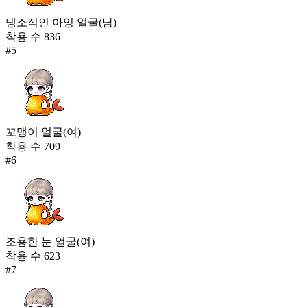
냉소적인 아잉 얼굴(남)
착용 수
836
#
5
꼬맹이 얼굴(여)
착용 수
709
#
6
조용한 눈 얼굴(여)
착용 수
623
#
7