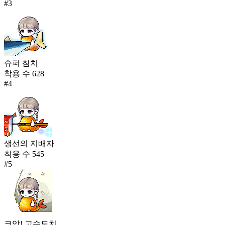
#
3
슈퍼 참치
착용 수
628
#
4
생선의 지배자
착용 수
545
#
5
크앙! 고슴도치