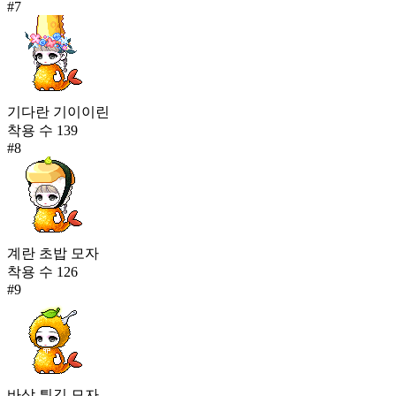
#
7
기다란 기이이린
착용 수
139
#
8
계란 초밥 모자
착용 수
126
#
9
바삭 튀김 모자