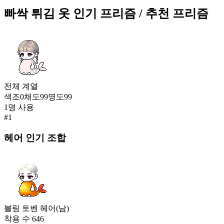
24,129
빠싹 튀김 옷
인기 프리즘
/ 추천 프리즘
224
루나 플래시(여)
24,069
225
빠싹 튀김 옷
23,992
전체
계열
226
색조
0
채도
99
명도
99
1
명 사용
블루 삼각 수영복(남)
#
1
23,967
227
헤어
인기 조합
따스한 한땀(남)
23,887
228
전설의 타이즈(남)
23,872
229
블링 토벤 헤어(남)
착용 수
646