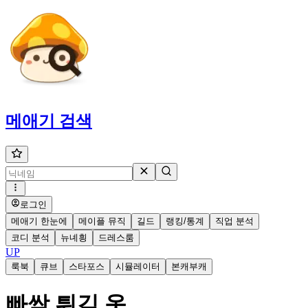
메애기
검색
로그인
메애기 한눈에
메이플 뮤직
길드
랭킹/통계
직업 분석
코디 분석
뉴녜힁
드레스룸
UP
룩북
큐브
스타포스
시뮬레이터
본캐부캐
빠싹 튀김 옷