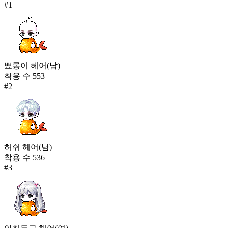
소원 배달원 유니폼(남)
#
1
23,695
230
하양 오리 인형옷
23,660
231
뾰롱이 헤어(남)
착용 수
553
심쿵 코끼리 인형 옷
#
2
23,339
허쉬 헤어(남)
착용 수
536
#
3