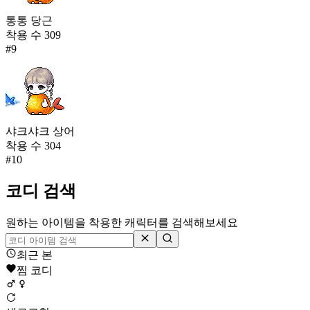
통통 당근
착용 수
309
#
9
샤크샤크 상어
착용 수
304
#
10
코디 검색
원하는 아이템을 착용한 캐릭터를 검색해보세요
최근 본
찜 코디