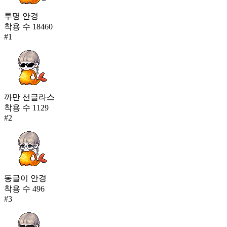
투명 안경
착용 수
18460
#
1
까만 선글라스
착용 수
1129
#
2
동글이 안경
착용 수
496
#
3