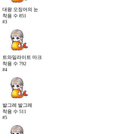
대왕 오징어의 눈
착용 수
851
#
3
트와일라이트 마크
착용 수
792
#
4
발그레 발그레
착용 수
511
#
5