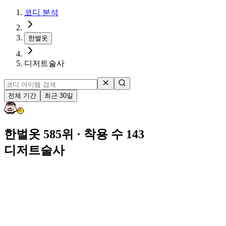
코디 분석
한벌옷
디저트술사
전체 기간
최근 30일
한벌옷 585위
· 착용 수 143
디저트술사