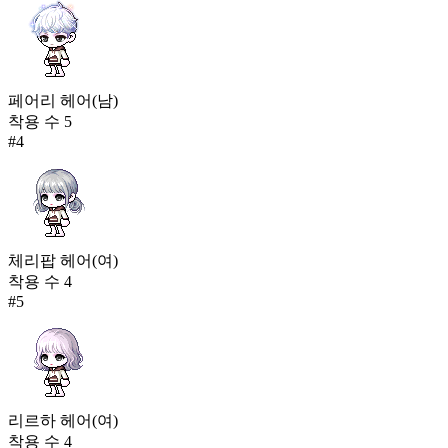
페어리 헤어(남)
착용 수
5
#
4
체리팝 헤어(여)
착용 수
4
#
5
리르하 헤어(여)
착용 수
4