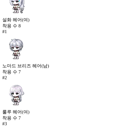
585
판타스마 토트(남)
설화 헤어(여)
143
587
착용 수
8
#
1
별의 소원(남)
142
587
아니마 호영 도사복(남)
142
노마드 브리즈 헤어(남)
587
착용 수
7
#
2
태초의 집행자(남)
142
587
스켈레톤 슈트
142
591
룰루 헤어(여)
착용 수
7
코브라 하와이안 의상
#
3
141