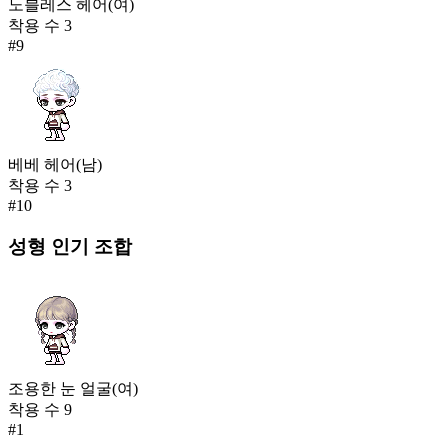
노블레스 헤어(여)
착용 수
3
#
9
베베 헤어(남)
착용 수
3
#
10
성형
인기 조합
조용한 눈 얼굴(여)
착용 수
9
#
1