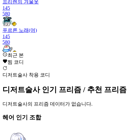
프리렌의 겨울옷
145
580
푸르른 노래(여)
145
580
최근 본
꼬꼬 인형옷
찜 코디
145
583
디저트술사 착용 코디
자운 단아(남)
디저트술사
인기 프리즘
/ 추천 프리즘
144
583
디저트술사
의 프리즘 데이터가 없습니다.
별의 세레나데(여)
144
헤어
인기 조합
585
디저트술사
143