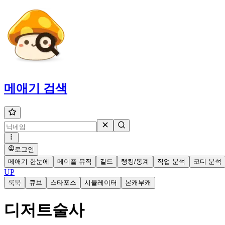
메애기
검색
로그인
메애기 한눈에
메이플 뮤직
길드
랭킹/통계
직업 분석
코디 분석
UP
룩북
큐브
스타포스
시뮬레이터
본캐부캐
디저트술사