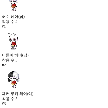
807
별빛 한벌옷
72
허쉬 헤어(남)
807
착용 수
4
#
1
러블리 슈가 한벌옷(여)
72
809
그랜드 마스터 유니폼
71
809
더듬이 헤어(남)
착용 수
3
하늘하늘 보송이(여)
#
2
71
809
복싱 트렁크(남)
71
809
체커 루키 헤어(여)
착용 수
3
테르미도르(여)
#
3
71