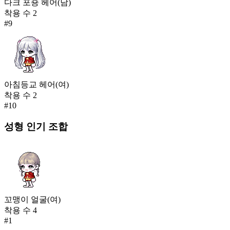
다크 포숑 헤어(남)
착용 수
2
#
9
아침등교 헤어(여)
착용 수
2
#
10
성형
인기 조합
꼬맹이 얼굴(여)
착용 수
4
#
1