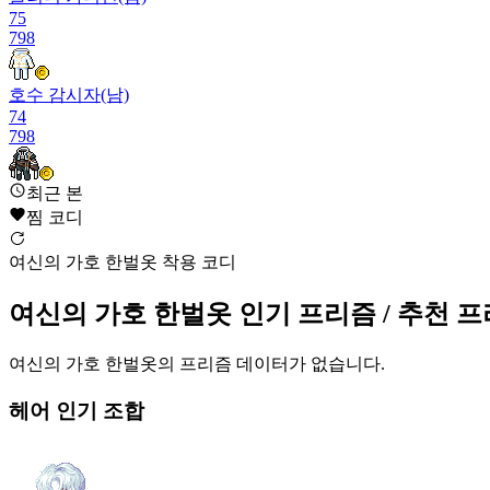
75
798
호수 감시자(남)
74
798
최근 본
모험가 나이트로드 슈트
74
찜 코디
800
여신의 가호 한벌옷 착용 코디
블루밍 포레스트 한벌옷(여)
73
여신의 가호 한벌옷
인기 프리즘
/ 추천 
800
매직 카드 리본(여)
여신의 가호 한벌옷
의 프리즘 데이터가 없습니다.
73
800
헤어
인기 조합
여신의 가호 한벌옷
73