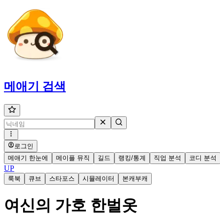
메애기
검색
로그인
메애기 한눈에
메이플 뮤직
길드
랭킹/통계
직업 분석
코디 분석
UP
룩북
큐브
스타포스
시뮬레이터
본캐부캐
여신의 가호 한벌옷