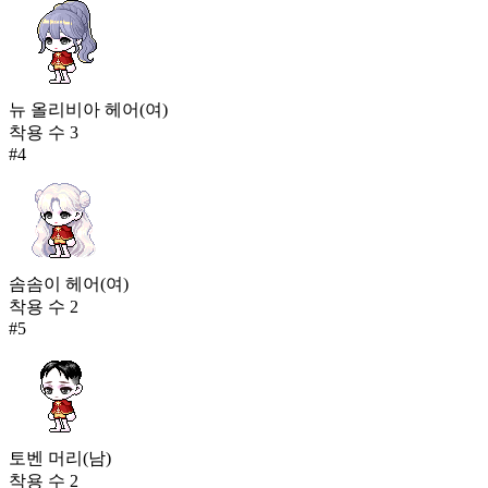
뉴 올리비아 헤어(여)
착용 수
3
#
4
솜솜이 헤어(여)
착용 수
2
#
5
토벤 머리(남)
착용 수
2