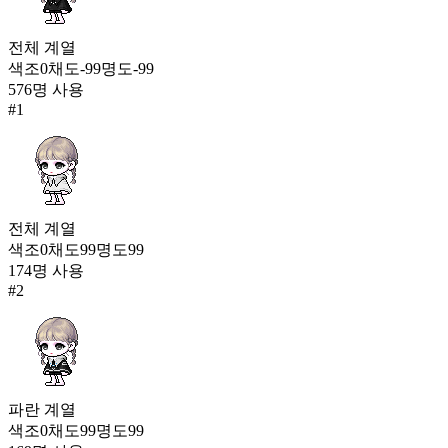
신비한 주인
252
전체
계열
379
색조
0
채도
-99
명도
-99
576
명 사용
#
1
포근 블루 니트(남)
252
379
고요한 평온(남)
252
383
전체
계열
색조
0
채도
99
명도
99
노바 카인 제복
174
명 사용
251
#
2
384
꿈꾸는 애벌레 배
250
384
파란
계열
달빛 대공자(남)
250
색조
0
채도
99
명도
99
384