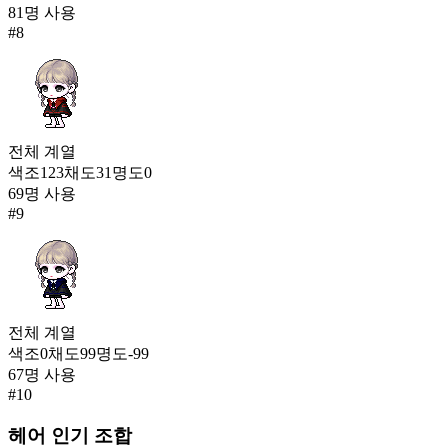
81
명 사용
#
8
전체
계열
색조
123
채도
31
명도
0
69
명 사용
#
9
전체
계열
색조
0
채도
99
명도
-99
67
명 사용
#
10
헤어
인기 조합