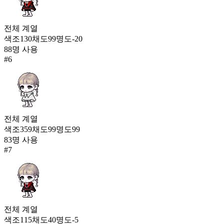
전체
계열
색조
130
채도
99
명도
-20
88
명 사용
#
6
전체
계열
색조
359
채도
99
명도
99
83
명 사용
#
7
전체
계열
색조
115
채도
40
명도
-5