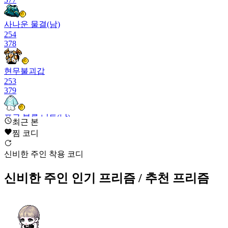
사나운 물결(남)
254
378
현무불괴갑
253
379
포근 블루 니트(남)
최근 본
252
찜 코디
379
신비한 주인 착용 코디
고요한 평온(남)
252
379
신비한 주인
인기 프리즘
/ 추천 프리즘
모던시티 슈트(남)
252
379