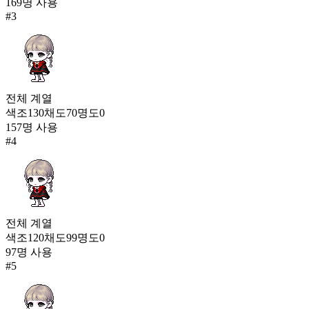
169
명 사용
#
3
두근 자장가(여)
250
전체
계열
색조
130
채도
70
명도
0
157
명 사용
#
4
전체
계열
색조
120
채도
99
명도
0
97
명 사용
#
5