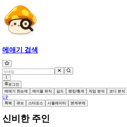
메애기
검색
로그인
메애기 한눈에
메이플 뮤직
길드
랭킹/통계
직업 분석
코디 분석
UP
룩북
큐브
스타포스
시뮬레이터
본캐부캐
신비한 주인