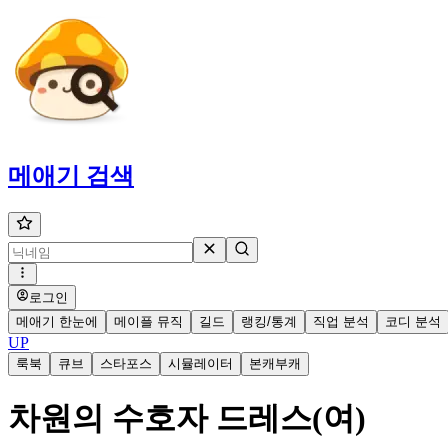
메애기
검색
로그인
메애기 한눈에
메이플 뮤직
길드
랭킹/통계
직업 분석
코디 분석
UP
룩북
큐브
스타포스
시뮬레이터
본캐부캐
차원의 수호자 드레스(여)