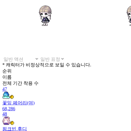
* 캐릭터가 비정상적으로 보일 수 있습니다.
순위
이름
전체 기간
착용 수
47
꽃잎 페어리(여)
68,286
48
핑크빈 후디