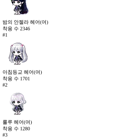
분홍까망 대학 점퍼(여)
64,923
55
밤의 안젤라 헤어(여)
착용 수
2346
카르시온 문어 헌터 슈트
#
1
63,791
56
풀잎 페어리(남)
63,418
57
아침등교 헤어(여)
착용 수
1701
약속의 끝(남)
#
2
62,118
58
모닝 레이어드(여)
61,005
59
룰루 헤어(여)
공중정원의 시종 의상(여)
착용 수
1280
59,907
#
3