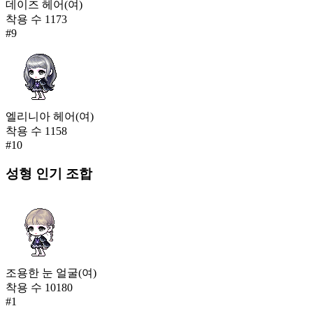
데이즈 헤어(여)
착용 수
1173
#
9
엘리니아 헤어(여)
착용 수
1158
#
10
성형
인기 조합
조용한 눈 얼굴(여)
착용 수
10180
#
1