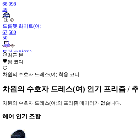
68,098
49
드롭렛 화이트(여)
67,580
50
드림 스타(여)
최근 본
66,282
찜 코디
51
차원의 수호자 드레스(여) 착용 코디
스트로베리 캔디 아웃핏(여)
66,122
52
차원의 수호자 드레스(여)
인기 프리즘
/ 
러블리 리본 한벌옷(여)
차원의 수호자 드레스(여)
의 프리즘 데이터가 없습니다.
65,616
53
헤어
인기 조합
차원의 수호자 드레스(여)
65,109
54