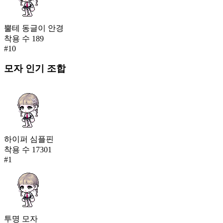
뿔테 동글이 안경
착용 수
189
#
10
모자
인기 조합
하이퍼 심플핀
착용 수
17301
#
1
투명 모자