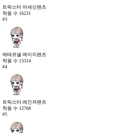
트릭스터 어새신팬츠
착용 수
16231
#
3
에테르넬 메이지팬츠
착용 수
13314
#
4
트릭스터 레인져팬츠
착용 수
12768
#
5