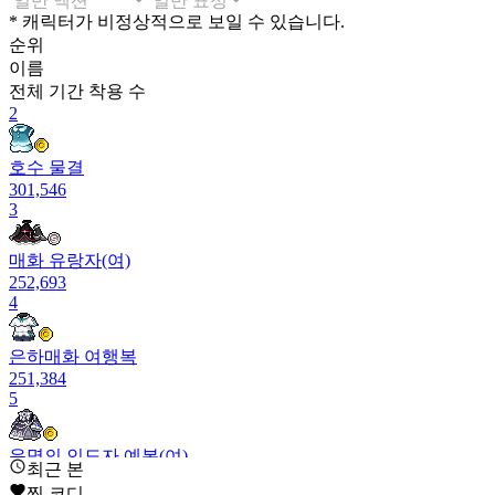
* 캐릭터가 비정상적으로 보일 수 있습니다.
순위
이름
전체 기간
착용 수
2
호수 물결
301,546
3
매화 유랑자(여)
252,693
4
은하매화 여행복
251,384
5
운명의 인도자 예복(여)
최근 본
226,127
찜 코디