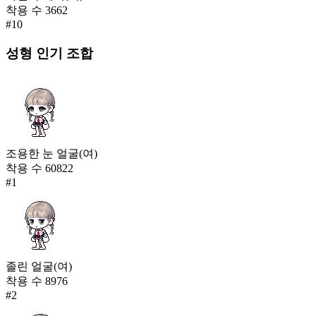
착용 수
3662
#
10
성형
인기 조합
조용한 눈 얼굴(여)
착용 수
60822
#
1
졸린 얼굴(여)
착용 수
8976
#
2