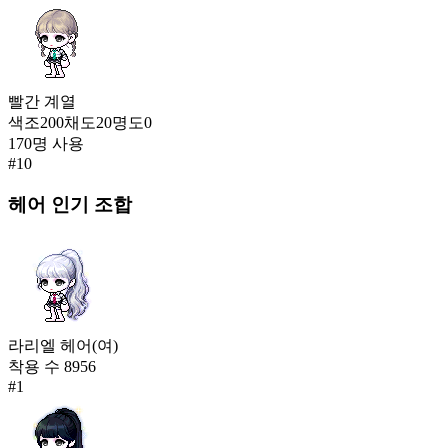
빨간
계열
색조
200
채도
20
명도
0
170
명 사용
#
10
헤어
인기 조합
라리엘 헤어(여)
착용 수
8956
#
1