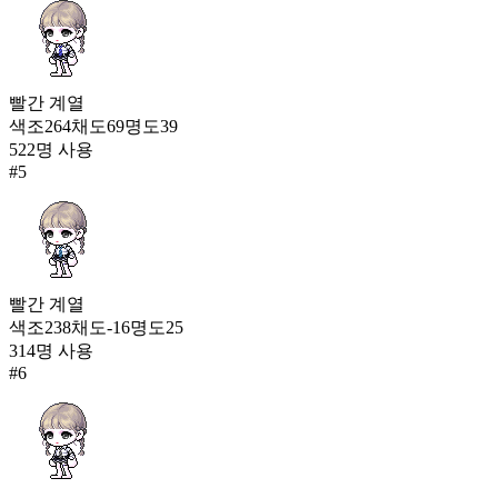
빨간
계열
색조
264
채도
69
명도
39
522
명 사용
#
5
빨간
계열
색조
238
채도
-16
명도
25
314
명 사용
#
6