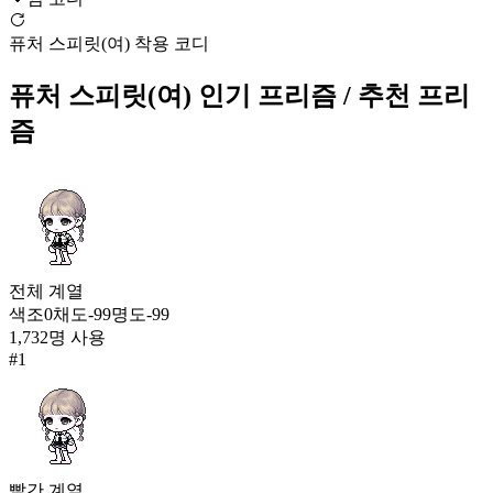
6
인형의 꿈
퓨처 스피릿(여) 착용 코디
213,450
7
퓨처 스피릿(여)
인기 프리즘
/ 추천 프리
즘
[BTS] 러브 인 스완
192,330
8
퓨처 스피릿(여)
151,426
9
전체
계열
프롱 루즈핏
색조
0
채도
-99
명도
-99
149,665
1,732
명 사용
10
#
1
바나나 푸딩(여)
144,406
11
페일 드림(남)
빨간
계열
139,348