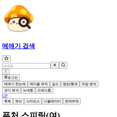
메애기
검색
로그인
메애기 한눈에
메이플 뮤직
길드
랭킹/통계
직업 분석
코디 분석
뉴녜힁
드레스룸
UP
룩북
큐브
스타포스
시뮬레이터
본캐부캐
퓨처 스피릿(여)