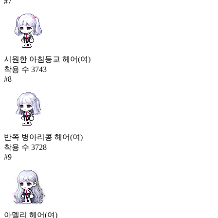
#
7
시원한 아침등교 헤어(여)
착용 수
3743
#
8
반쪽 병아리콩 헤어(여)
착용 수
3728
#
9
아멜리 헤어(여)