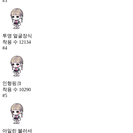
#
3
투명 얼굴장식
착용 수
12134
#
4
인형핑크
착용 수
10290
#
5
아일린 블러셔