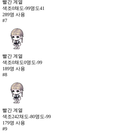
빨간
계열
색조
0
채도
-99
명도
41
289
명 사용
#
7
빨간
계열
색조
0
채도
0
명도
-99
189
명 사용
#
8
빨간
계열
색조
242
채도
-80
명도
-99
179
명 사용
#
9