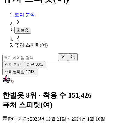
코디 분석
한벌옷
퓨처 스피릿(여)
전체 기간
최근 30일
스페셜
라벨
128
기
한벌옷 8위
· 착용 수 151,426
퓨처 스피릿(여)
판매 기간:
2023년 12월 21일
~
2024년 1월 10일