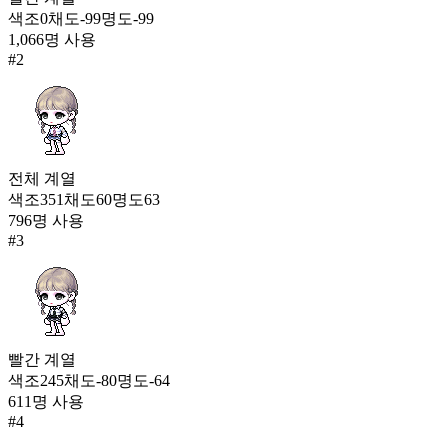
12
색조
0
채도
-99
명도
-99
1,066
명 사용
전장의 발키리 슈트
#
2
136,571
13
뽀송송 토끼 인형옷
124,154
14
전체
계열
색조
351
채도
60
명도
63
체리 쇼콜라(여)
796
명 사용
121,923
#
3
빨간
계열
색조
245
채도
-80
명도
-64
611
명 사용
#
4