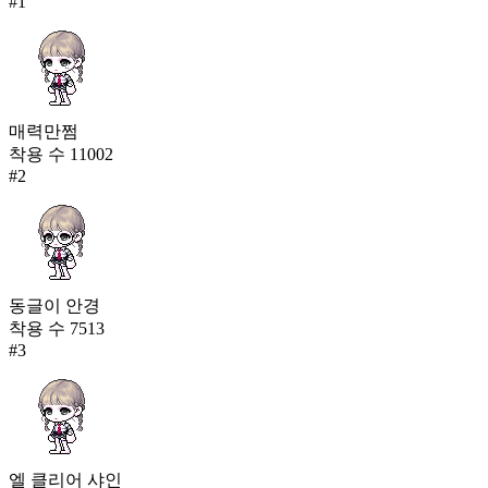
#
1
매력만쩜
착용 수
11002
#
2
동글이 안경
착용 수
7513
#
3
엘 클리어 샤인