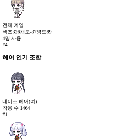
전체
계열
색조
326
채도
-37
명도
89
4
명 사용
#
4
헤어
인기 조합
데이즈 헤어(여)
착용 수
1464
#
1