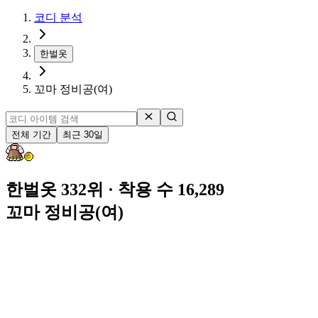
코디 분석
한벌옷
꼬마 정비공(여)
전체 기간
최근 30일
한벌옷 332위
· 착용 수 16,289
꼬마 정비공(여)