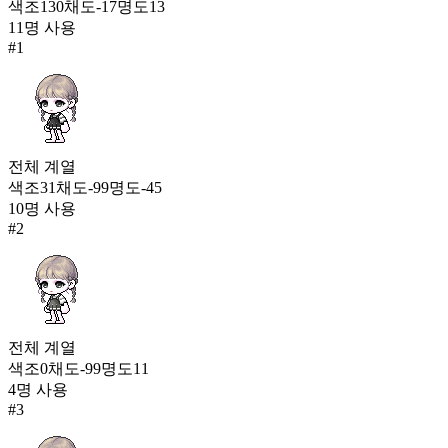
333
색조
130
채도
-17
명도
13
11
명 사용
스페셜 가드너
#
1
16,281
334
흑단 수호(여)
16,266
335
전체
계열
색조
31
채도
-99
명도
-45
하트냥이 한벌옷
10
명 사용
16,259
336
#
2
엘레강스 미장센(남)
16,235
337
무잔의 옷
전체
계열
16,083
색조
0
채도
-99
명도
11
338
4
명 사용
#
3
콩콩 수달 스웨터
15,997