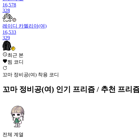
16,578
328
레이디 카멜리아(여)
16,533
329
다크 슈트(남)
최근 본
16,487
찜 코디
330
꼬마 정비공(여) 착용 코디
코브라 하와이안 의상
16,414
꼬마 정비공(여)
인기 프리즘
/ 추천 프리
331
아지트 소년(남)
16,391
332
꼬마 정비공(여)
16,289
전체
계열