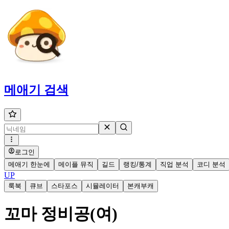
메애기
검색
로그인
메애기 한눈에
메이플 뮤직
길드
랭킹/통계
직업 분석
코디 분석
UP
룩북
큐브
스타포스
시뮬레이터
본캐부캐
꼬마 정비공(여)