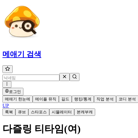
메애기
검색
로그인
메애기 한눈에
메이플 뮤직
길드
랭킹/통계
직업 분석
코디 분석
UP
룩북
큐브
스타포스
시뮬레이터
본캐부캐
다즐링 티타임(여)