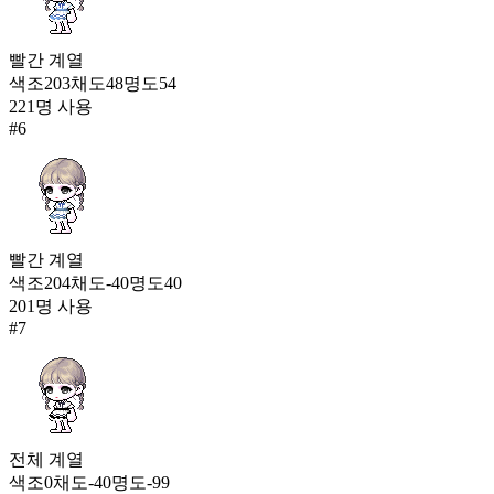
빨간
계열
색조
203
채도
48
명도
54
221
명 사용
#
6
빨간
계열
색조
204
채도
-40
명도
40
201
명 사용
#
7
전체
계열
색조
0
채도
-40
명도
-99