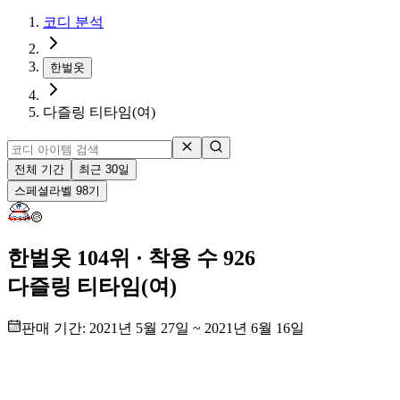
코디 분석
한벌옷
다즐링 티타임(여)
전체 기간
최근 30일
스페셜
라벨
98
기
한벌옷 104위
· 착용 수 926
다즐링 티타임(여)
판매 기간:
2021년 5월 27일
~
2021년 6월 16일