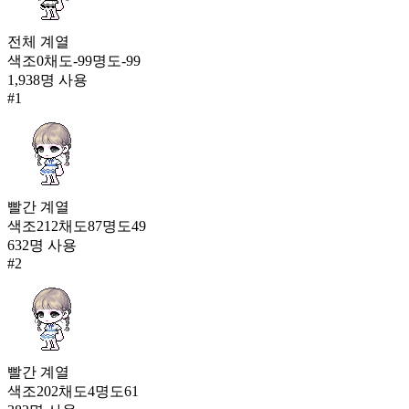
다즐링 티타임(여)
926
전체
계열
105
색조
0
채도
-99
명도
-99
1,938
명 사용
달빛 풍류(남)
#
1
915
106
전설의 타이즈(남)
886
107
빨간
계열
꼬마 산타 한벌옷(여)
색조
212
채도
87
명도
49
883
632
명 사용
108
#
2
희망의 별(여)
881
109
냥냥 교복
빨간
계열
870
110
색조
202
채도
4
명도
61