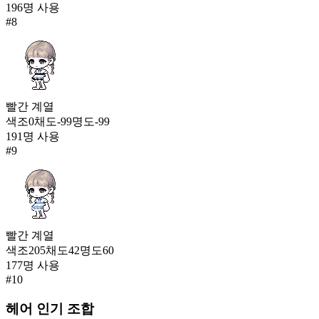
196
명 사용
#
8
빨간
계열
색조
0
채도
-99
명도
-99
191
명 사용
#
9
빨간
계열
색조
205
채도
42
명도
60
177
명 사용
#
10
헤어
인기 조합