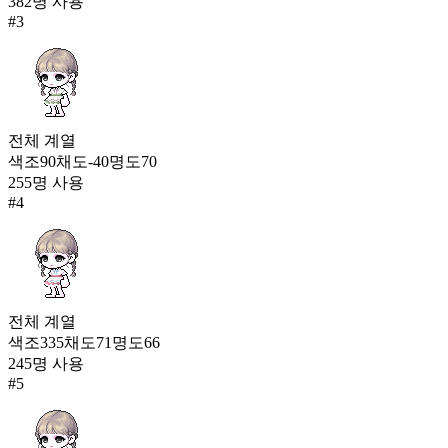
382
명 사용
모닝 레이어드(여)
#
3
869
전체
계열
색조
90
채도
-40
명도
70
255
명 사용
#
4
전체
계열
색조
335
채도
71
명도
66
245
명 사용
#
5