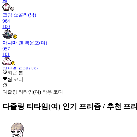
99
크림 쇼콜라(남)
964
100
아니마 렌 백운포(여)
957
101
연분홍 모래사장
최근 본
950
찜 코디
102
다즐링 티타임(여) 착용 코디
진실의 사과(여)
942
103
다즐링 티타임(여)
인기 프리즘
/ 추천 프
순수한 절망(여)
937
104