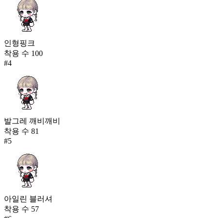
인형핑크
착용 수
100
#
4
발그레 깨비깨비
착용 수
81
#
5
아일린 블러셔
착용 수
57