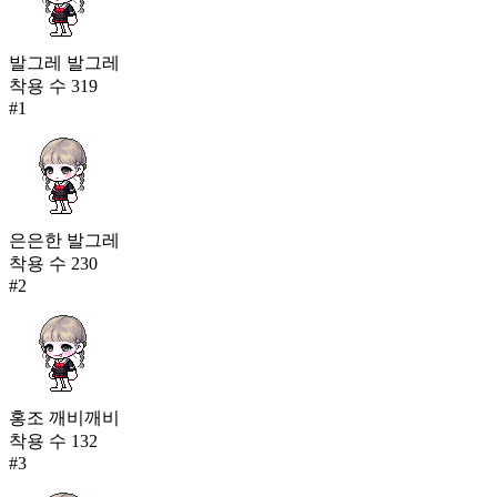
발그레 발그레
착용 수
319
#
1
은은한 발그레
착용 수
230
#
2
홍조 깨비깨비
착용 수
132
#
3