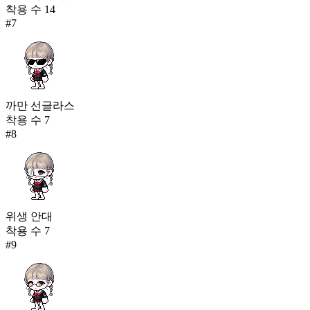
착용 수
14
#
7
까만 선글라스
착용 수
7
#
8
위생 안대
착용 수
7
#
9