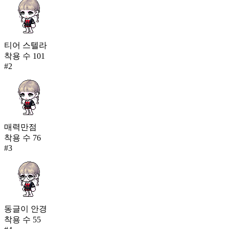
티어 스텔라
착용 수
101
#
2
매력만점
착용 수
76
#
3
동글이 안경
착용 수
55