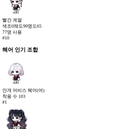
빨간
계열
색조
0
채도
99
명도
65
77
명 사용
#
10
헤어
인기 조합
안개 어비스 헤어(여)
착용 수
103
#
1