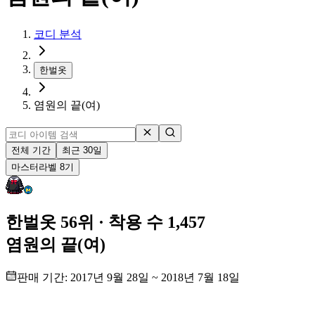
코디 분석
한벌옷
염원의 끝(여)
전체 기간
최근 30일
마스터
라벨
8
기
한벌옷 56위
· 착용 수 1,457
염원의 끝(여)
판매 기간:
2017년 9월 28일
~
2018년 7월 18일