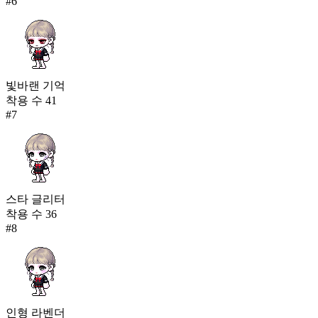
#
6
빛바랜 기억
착용 수
41
#
7
스타 글리터
착용 수
36
#
8
인형 라벤더