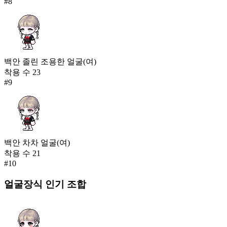
#
8
백안 졸린 조용한 얼굴(여)
착용 수
23
#
9
백안 차차 얼굴(여)
착용 수
21
#
10
얼굴장식
인기 조합