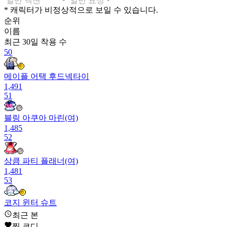
* 캐릭터가 비정상적으로 보일 수 있습니다.
순위
이름
최근 30일
착용 수
50
메이플 어택 후드넥타이
1,491
51
블링 아쿠아 마린(여)
1,485
52
상큼 파티 플래너(여)
1,481
53
코지 윈터 슈트
1,477
최근 본
54
찜 코디