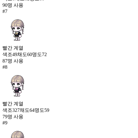
90
명 사용
#
7
빨간
계열
색조
49
채도
60
명도
72
87
명 사용
#
8
빨간
계열
색조
327
채도
64
명도
59
79
명 사용
#
9