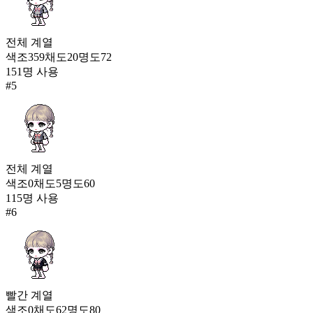
전체
계열
색조
359
채도
20
명도
72
151
명 사용
#
5
전체
계열
색조
0
채도
5
명도
60
115
명 사용
#
6
빨간
계열
색조
0
채도
62
명도
80