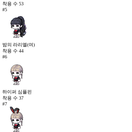
착용 수
53
#
5
밤의 라리엘(여)
착용 수
44
#
6
하이퍼 심플핀
착용 수
37
#
7