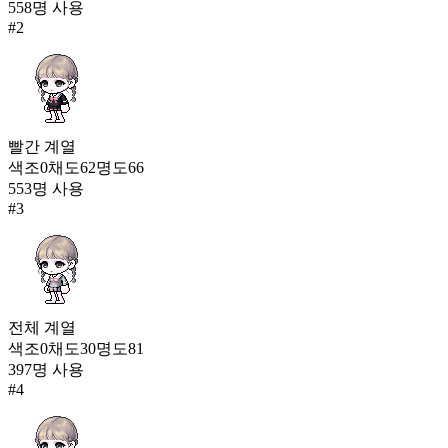
60
558
명 사용
#
2
스트리트 보이즈(남)
1,297
61
축제의 꽃(여)
1,284
빨간
계열
62
색조
0
채도
62
명도
66
553
명 사용
원더 트레블러(여)
#
3
1,280
전체
계열
색조
0
채도
30
명도
81
397
명 사용
#
4