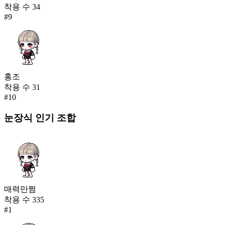
착용 수
34
#
9
홍조
착용 수
31
#
10
눈장식
인기 조합
매력만쩜
착용 수
335
#
1