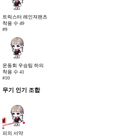
트릭스터 레인져팬츠
착용 수
49
#
9
운동회 우승팀 하의
착용 수
41
#
10
무기
인기 조합
피의 서약