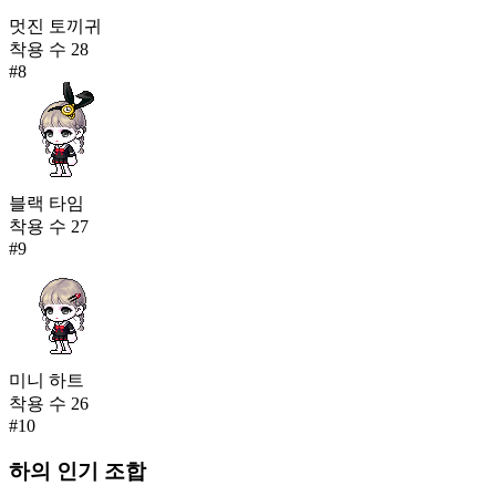
멋진 토끼귀
착용 수
28
#
8
블랙 타임
착용 수
27
#
9
미니 하트
착용 수
26
#
10
하의
인기 조합