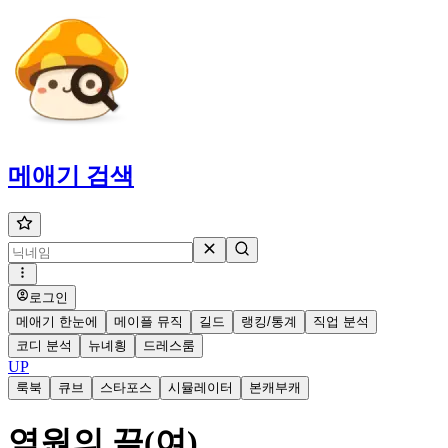
메애기
검색
로그인
메애기 한눈에
메이플 뮤직
길드
랭킹/통계
직업 분석
코디 분석
뉴녜힁
드레스룸
UP
룩북
큐브
스타포스
시뮬레이터
본캐부캐
염원의 끝(여)