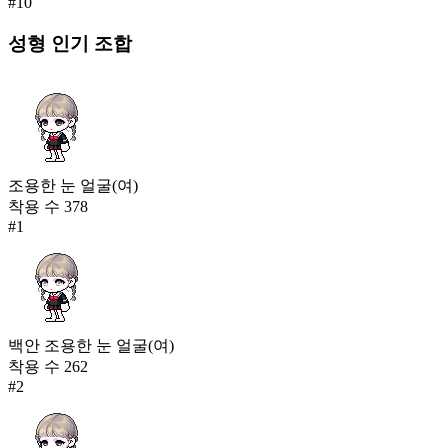
#
10
성형
인기 조합
조용한 눈 얼굴(여)
착용 수
378
#
1
백안 조용한 눈 얼굴(여)
착용 수
262
#
2