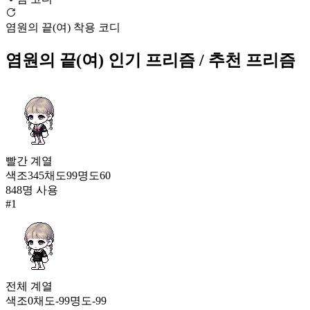
작은 해달 셔츠
염원의 끝(여) 착용 코디
1,467
55
염원의 끝(여)
인기 프리즘
/ 추천 프리즘
고결한 기품(여)
1,466
56
염원의 끝(여)
1,457
57
빨간
계열
색조
345
채도
99
명도
60
아그니스 슈트
848
명 사용
1,439
#
1
58
청야운율(남)
1,430
59
전체
계열
카링 비단 치마(여)
1,403
색조
0
채도
-99
명도
-99