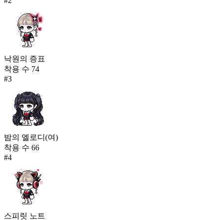
#
2
낙원의 증표
착용 수
74
#
3
밤의 엘로디(여)
착용 수
66
#
4
스피릿 노트