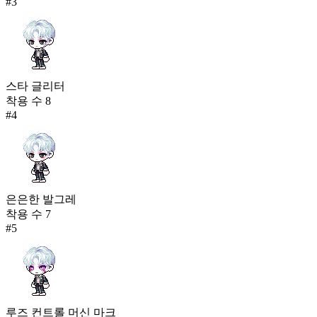
#
3
스타 글리터
착용 수
8
#
4
은은한 발그레
착용 수
7
#
5
루즈 컨트롤 머신 마크