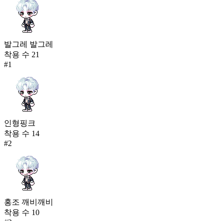
발그레 발그레
착용 수
21
#
1
인형핑크
착용 수
14
#
2
홍조 깨비깨비
착용 수
10