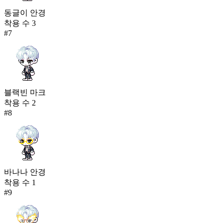
동글이 안경
착용 수
3
#
7
블랙빈 마크
착용 수
2
#
8
바나나 안경
착용 수
1
#
9