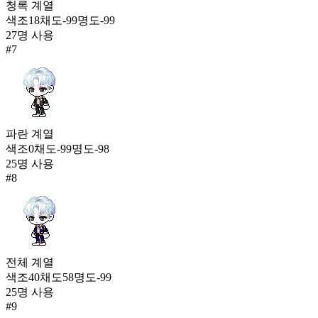
청록
계열
색조
18
채도
-99
명도
-99
27
명 사용
#
7
파란
계열
색조
0
채도
-99
명도
-98
25
명 사용
#
8
전체
계열
색조
40
채도
58
명도
-99
25
명 사용
#
9