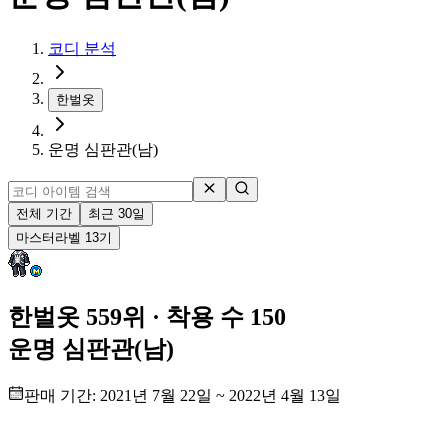
코디 분석
한벌옷
운명 심판관(남)
전체 기간
최근 30일
마스터
라벨
13
기
한벌옷 559위
· 착용 수 150
운명 심판관(남)
판매 기간:
2021년 7월 22일
~
2022년 4월 13일