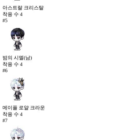
아스트랄 크리스탈
착용 수
4
#
5
밤의 시엘(남)
착용 수
4
#
6
메이플 로얄 크라운
착용 수
4
#
7