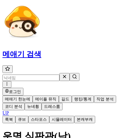
메애기
검색
로그인
메애기 한눈에
메이플 뮤직
길드
랭킹/통계
직업 분석
코디 분석
뉴녜힁
드레스룸
UP
룩북
큐브
스타포스
시뮬레이터
본캐부캐
운명 심판관(남)