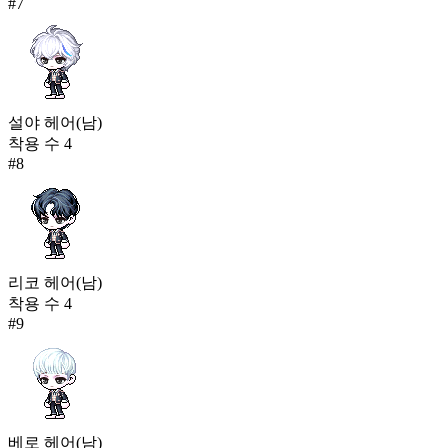
#
7
설야 헤어(남)
착용 수
4
#
8
리코 헤어(남)
착용 수
4
#
9
베로 헤어(남)