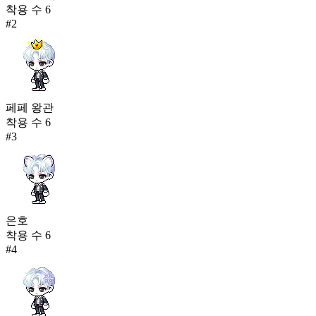
착용 수
6
#
2
페페 왕관
착용 수
6
#
3
은호
착용 수
6
#
4