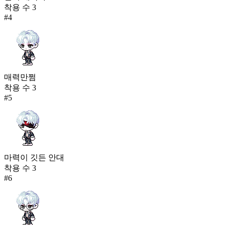
착용 수
3
#
4
매력만쩜
착용 수
3
#
5
마력이 깃든 안대
착용 수
3
#
6