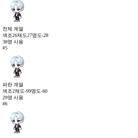
전체
계열
색조
26
채도
27
명도
-28
38
명 사용
#
5
파란
계열
색조
2
채도
-99
명도
-60
29
명 사용
#
6