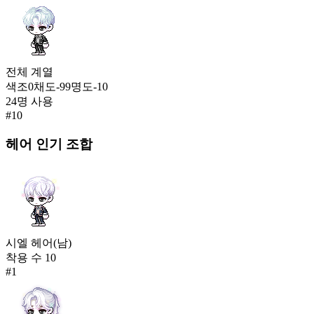
전체
계열
색조
0
채도
-99
명도
-10
24
명 사용
#
10
헤어
인기 조합
시엘 헤어(남)
착용 수
10
#
1