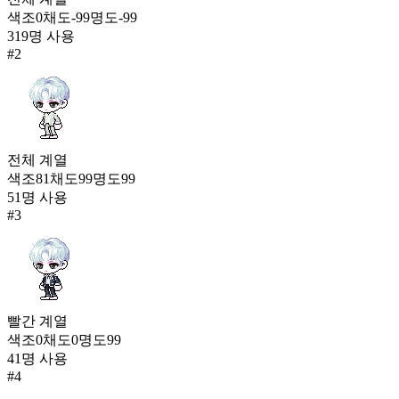
563
색조
0
채도
-99
명도
-99
319
명 사용
더프 한벌옷
#
2
149
563
레프 칼리 제복
149
563
전체
계열
색조
81
채도
99
명도
99
야구장 데이트(여)
51
명 사용
149
#
3
빨간
계열
색조
0
채도
0
명도
99
41
명 사용
#
4