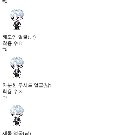
#
5
깨도잉 얼굴(남)
착용 수
8
#
6
차분한 루시드 얼굴(남)
착용 수
8
#
7
제롬 얼굴(남)