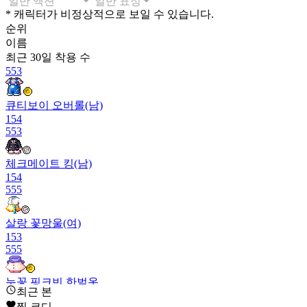
* 캐릭터가 비정상적으로 보일 수 있습니다.
순위
이름
최근 30일
착용 수
553
큐티보이 오버롤(남)
154
553
체크메이트 킹(남)
154
555
살랑 꽃망울(여)
153
555
눈꽃 핑크빈 한벌옷
최근 본
153
찜 코디