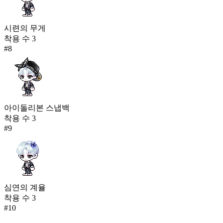
시련의 무게
착용 수
3
#
8
아이돌리본 스냅백
착용 수
3
#
9
심연의 계율
착용 수
3
#
10