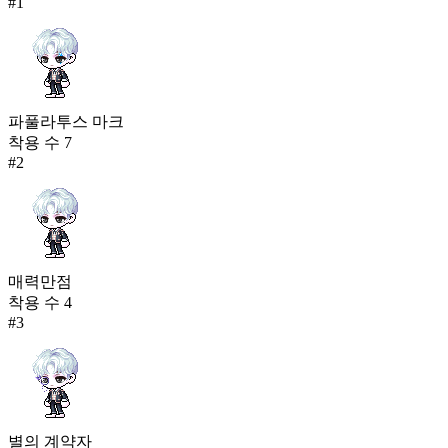
#
1
파풀라투스 마크
착용 수
7
#
2
매력만점
착용 수
4
#
3
별의 계약자