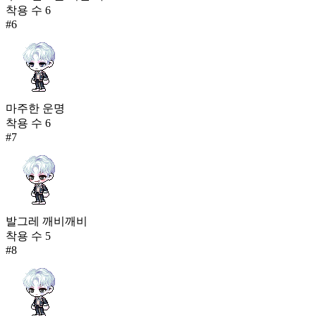
착용 수
6
#
6
마주한 운명
착용 수
6
#
7
발그레 깨비깨비
착용 수
5
#
8