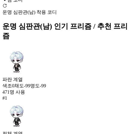
557
윈터 댄서(여)
운명 심판관(남) 착용 코디
151
557
운명 심판관(남)
인기 프리즘
/ 추천 프리
드림 베어 인형옷
즘
151
559
운명 심판관(남)
150
559
파란
계열
꾸러기 리본 한벌옷
색조
0
채도
-99
명도
-99
150
471
명 사용
559
#
1
모험가 듀얼블레이드 슈트
150
559
핑크엔젤 유니폼(여)
전체
계열
150