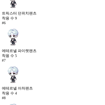
트릭스터 던위치팬츠
착용 수
9
#
6
에테르넬 파이렛팬츠
착용 수
5
#
7
에테르넬 아처팬츠
착용 수
4
#
8