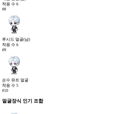
착용 수
6
#
8
루시드 얼굴(남)
착용 수
6
#
9
순수 뮤트 얼굴
착용 수
5
#
10
얼굴장식
인기 조합