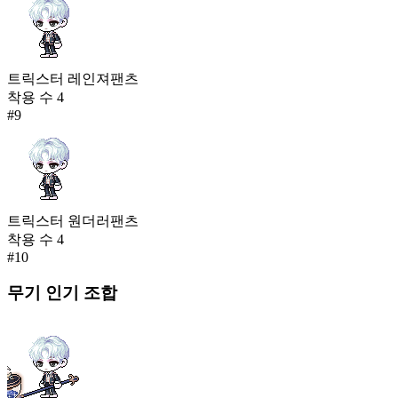
트릭스터 레인져팬츠
착용 수
4
#
9
트릭스터 원더러팬츠
착용 수
4
#
10
무기
인기 조합