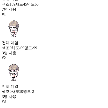
4,285
색조
189
채도
45
명도
63
8
7
명 사용
#
1
체인드롭 이어링
4,275
9
[BTS] 블랙 샹들리에
2,626
10
전체
계열
색조
0
채도
-99
명도
-99
분홍까망 콩콩
3
명 사용
1,934
#
2
11
골드 메이플 이어링
1,407
12
전체
계열
유피테르 귀고리
색조
0
채도
59
명도
-2
1,391
13
3
명 사용
#
3
제노스 피어싱