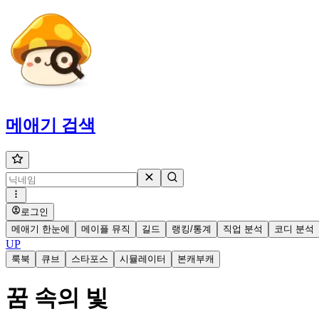
메애기
검색
로그인
메애기 한눈에
메이플 뮤직
길드
랭킹/통계
직업 분석
코디 분석
UP
룩북
큐브
스타포스
시뮬레이터
본캐부캐
꿈 속의 빛