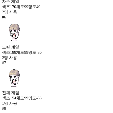
자주
계열
색조
170
채도
99
명도
40
2
명 사용
#
6
노란
계열
색조
188
채도
99
명도
-86
2
명 사용
#
7
전체
계열
색조
154
채도
99
명도
-38
1
명 사용
#
8