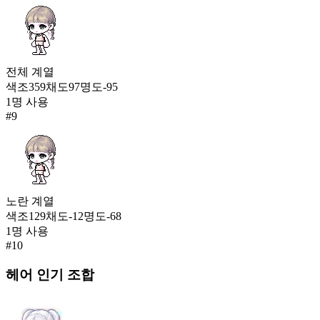
전체
계열
색조
359
채도
97
명도
-95
1
명 사용
#
9
노란
계열
색조
129
채도
-12
명도
-68
1
명 사용
#
10
헤어
인기 조합