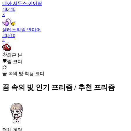
데아 시두스 이어링
48,446
3
셀레스티얼 인이어
20,210
4
하프 이어링
최근 본
7,728
찜 코디
5
꿈 속의 빛 착용 코디
시간의 방랑자 이어링
5,670
꿈 속의 빛
인기 프리즘
/ 추천 프리즘
6
꿈 속의 빛
5,113
7
커맨더 포스 이어링
전체
계열