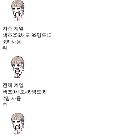
1,390
자주
계열
색조
256
채도
-99
명도
13
3
명 사용
#
4
전체
계열
색조
0
채도
-99
명도
99
2
명 사용
#
5