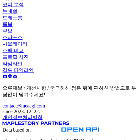
코디 분석
뉴녜힁
드레스룸
룩북
큐브
스타포스
시뮬레이터
스펙 비교
프로필 사진
타임라인
길드 타임라인
오류제보 / 개선사항 / 궁금하신 점은 위에 편하신 방법으로 부
담없이 남겨주세요!
contact@meaegi.com
since 2023. 12. 22.
개인정보처리방침
Data based on