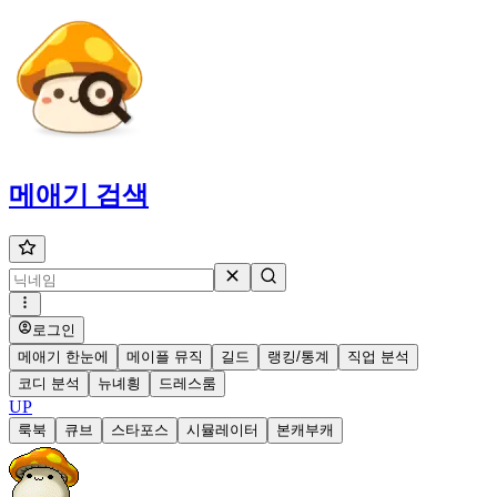
메애기
검색
로그인
메애기 한눈에
메이플 뮤직
길드
랭킹/통계
직업 분석
코디 분석
뉴녜힁
드레스룸
UP
룩북
큐브
스타포스
시뮬레이터
본캐부캐