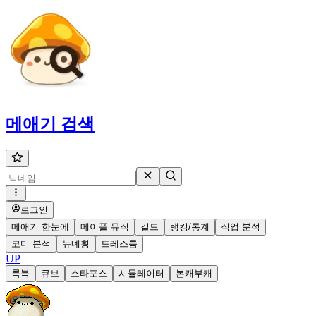
메애기
검색
로그인
메애기 한눈에
메이플 뮤직
길드
랭킹/통계
직업 분석
코디 분석
뉴녜힁
드레스룸
UP
룩북
큐브
스타포스
시뮬레이터
본캐부캐