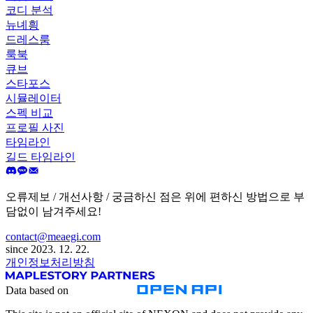
코디 분석
뉴녜힁
드레스룸
룩북
큐브
스타포스
시뮬레이터
스펙 비교
프로필 사진
타임라인
길드 타임라인
오류제보 / 개선사항 / 궁금하신 점은 위에 편하신 방법으로 부
담없이 남겨주세요!
contact@meaegi.com
since 2023. 12. 22.
개인정보처리방침
Data based on