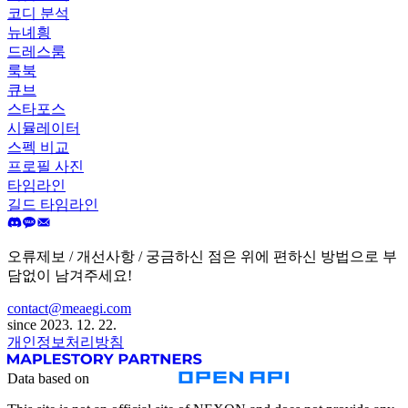
코디 분석
뉴녜힁
드레스룸
룩북
큐브
스타포스
시뮬레이터
스펙 비교
프로필 사진
타임라인
길드 타임라인
오류제보 / 개선사항 / 궁금하신 점은 위에 편하신 방법으로 부
담없이 남겨주세요!
contact@meaegi.com
since 2023. 12. 22.
개인정보처리방침
Data based on