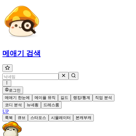
메애기
검색
로그인
메애기 한눈에
메이플 뮤직
길드
랭킹/통계
직업 분석
코디 분석
뉴녜힁
드레스룸
UP
룩북
큐브
스타포스
시뮬레이터
본캐부캐