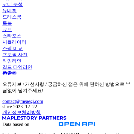
코디 분석
뉴녜힁
드레스룸
룩북
큐브
스타포스
시뮬레이터
스펙 비교
프로필 사진
타임라인
길드 타임라인
오류제보 / 개선사항 / 궁금하신 점은 위에 편하신 방법으로 부
담없이 남겨주세요!
contact@meaegi.com
since 2023. 12. 22.
개인정보처리방침
Data based on