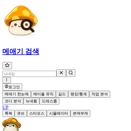
메애기
검색
로그인
메애기 한눈에
메이플 뮤직
길드
랭킹/통계
직업 분석
코디 분석
뉴녜힁
드레스룸
UP
룩북
큐브
스타포스
시뮬레이터
본캐부캐