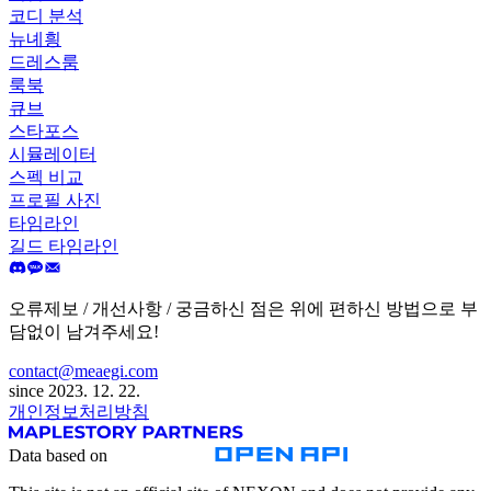
코디 분석
뉴녜힁
드레스룸
룩북
큐브
스타포스
시뮬레이터
스펙 비교
프로필 사진
타임라인
길드 타임라인
오류제보 / 개선사항 / 궁금하신 점은 위에 편하신 방법으로 부
담없이 남겨주세요!
contact@meaegi.com
since 2023. 12. 22.
개인정보처리방침
Data based on