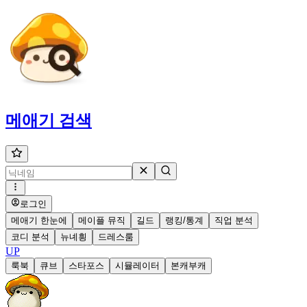
메애기
검색
로그인
메애기 한눈에
메이플 뮤직
길드
랭킹/통계
직업 분석
코디 분석
뉴녜힁
드레스룸
UP
룩북
큐브
스타포스
시뮬레이터
본캐부캐