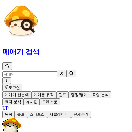
메애기
검색
로그인
메애기 한눈에
메이플 뮤직
길드
랭킹/통계
직업 분석
코디 분석
뉴녜힁
드레스룸
UP
룩북
큐브
스타포스
시뮬레이터
본캐부캐