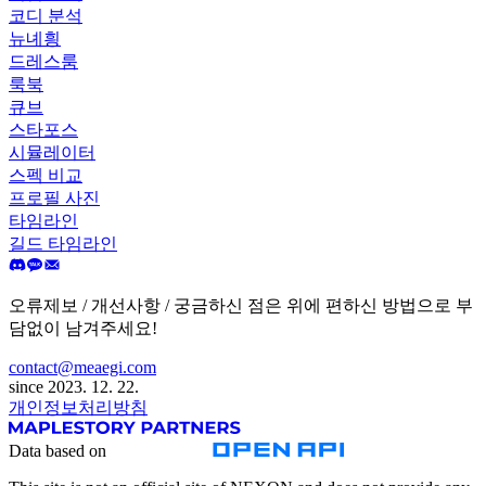
코디 분석
뉴녜힁
드레스룸
룩북
큐브
스타포스
시뮬레이터
스펙 비교
프로필 사진
타임라인
길드 타임라인
오류제보 / 개선사항 / 궁금하신 점은 위에 편하신 방법으로 부
담없이 남겨주세요!
contact@meaegi.com
since 2023. 12. 22.
개인정보처리방침
Data based on