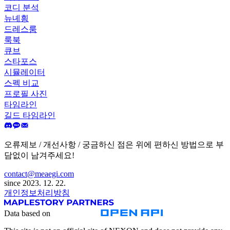
코디 분석
뉴녜힁
드레스룸
룩북
큐브
스타포스
시뮬레이터
스펙 비교
프로필 사진
타임라인
길드 타임라인
오류제보 / 개선사항 / 궁금하신 점은 위에 편하신 방법으로 부
담없이 남겨주세요!
contact@meaegi.com
since 2023. 12. 22.
개인정보처리방침
Data based on