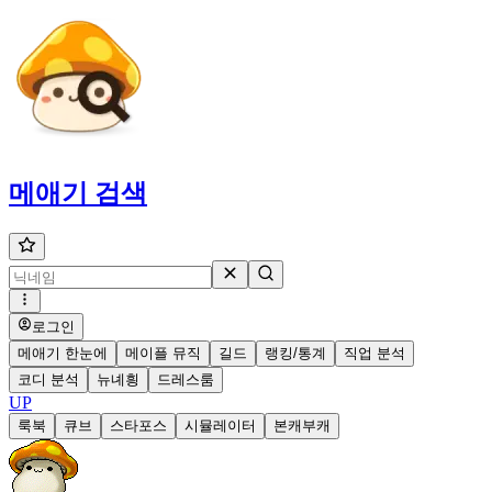
메애기
검색
로그인
메애기 한눈에
메이플 뮤직
길드
랭킹/통계
직업 분석
코디 분석
뉴녜힁
드레스룸
UP
룩북
큐브
스타포스
시뮬레이터
본캐부캐