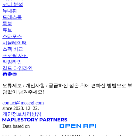
코디 분석
뉴녜힁
드레스룸
룩북
큐브
스타포스
시뮬레이터
스펙 비교
프로필 사진
타임라인
길드 타임라인
오류제보 / 개선사항 / 궁금하신 점은 위에 편하신 방법으로 부
담없이 남겨주세요!
contact@meaegi.com
since 2023. 12. 22.
개인정보처리방침
Data based on