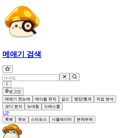
메애기
검색
로그인
메애기 한눈에
메이플 뮤직
길드
랭킹/통계
직업 분석
코디 분석
뉴녜힁
드레스룸
UP
룩북
큐브
스타포스
시뮬레이터
본캐부캐