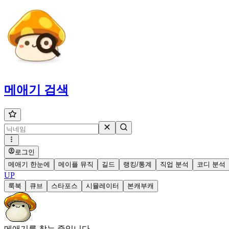
메애기
검색
로그인
메애기 한눈에
메이플 뮤직
길드
랭킹/통계
직업 분석
코디 분석
UP
룩북
큐브
스타포스
시뮬레이터
본캐부캐
메애기를 찾는 중입니다