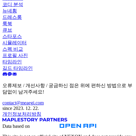
코디 분석
뉴녜힁
드레스룸
룩북
큐브
스타포스
시뮬레이터
스펙 비교
프로필 사진
타임라인
길드 타임라인
오류제보 / 개선사항 / 궁금하신 점은 위에 편하신 방법으로 부
담없이 남겨주세요!
contact@meaegi.com
since 2023. 12. 22.
개인정보처리방침
Data based on