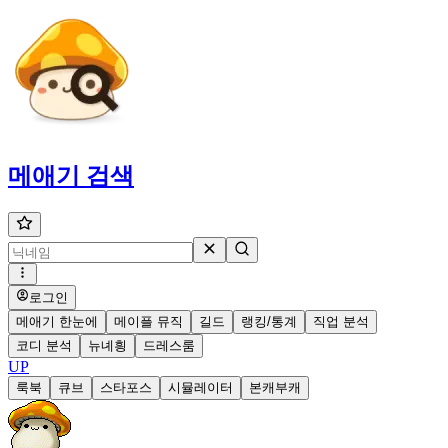
메애기
검색
로그인
메애기 한눈에
메이플 뮤직
길드
랭킹/통계
직업 분석
코디 분석
뉴녜힁
드레스룸
UP
룩북
큐브
스타포스
시뮬레이터
본캐부캐