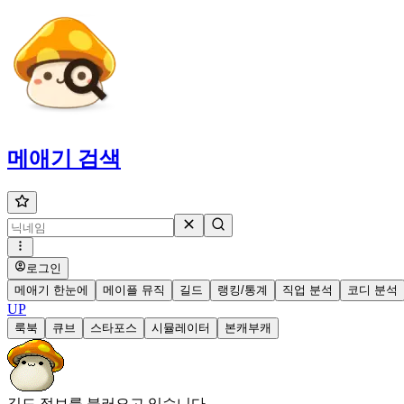
메애기
검색
로그인
메애기 한눈에
메이플 뮤직
길드
랭킹/통계
직업 분석
코디 분석
UP
룩북
큐브
스타포스
시뮬레이터
본캐부캐
길드 정보를 불러오고 있습니다