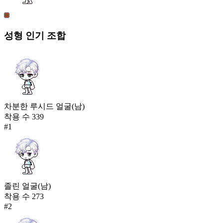
성형
인기 조합
차분한 루시드 얼굴(남)
착용 수
339
#
1
졸린 얼굴(남)
착용 수
273
#
2