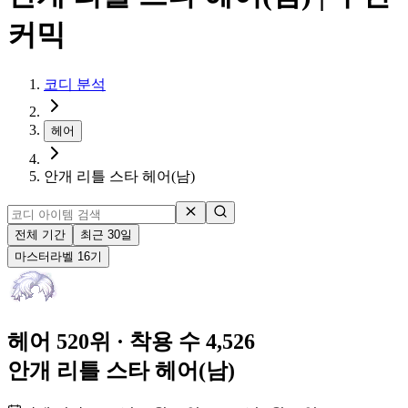
커믹
코디 분석
헤어
안개 리틀 스타 헤어(남)
전체 기간
최근 30일
마스터
라벨
16
기
헤어 520위
· 착용 수 4,526
안개 리틀 스타 헤어(남)