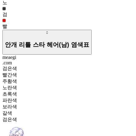
노
검
빨
안개 리틀 스타 헤어(남)
염색표
meaegi
.com
검은색
빨간색
주황색
노란색
초록색
파란색
보라색
갈색
검은색