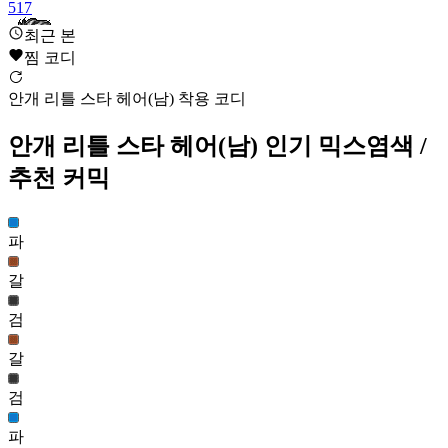
517
최근 본
찜 코디
사자머리(남)
4,557
안개 리틀 스타 헤어(남) 착용 코디
518
안개 리틀 스타 헤어(남)
인기 믹스염색
/
컨트리 헤어(여)
4,550
추천 커믹
519
Selfy 롭이어 트윈 헤어(여)
파
4,545
520
갈
검
안개 리틀 스타 헤어(남)
4,526
갈
521
검
심야 헤어(남)
4,519
파
522