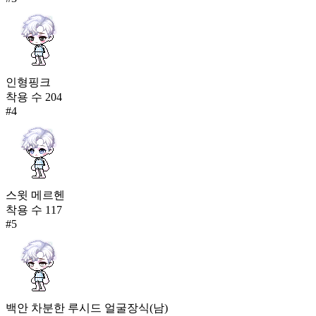
인형핑크
착용 수
204
#
4
스윗 메르헨
착용 수
117
#
5
백안 차분한 루시드 얼굴장식(남)