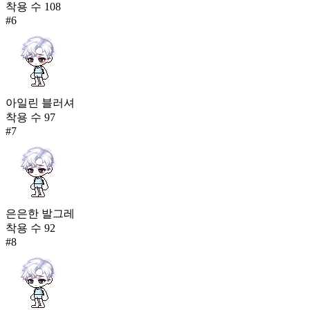
착용 수
108
#
6
아일린 블러셔
착용 수
97
#
7
은은한 발그레
착용 수
92
#
8