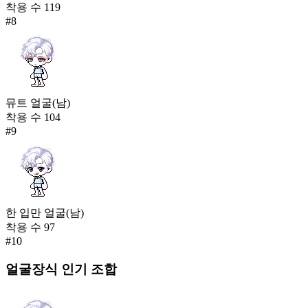
착용 수
119
#
8
뮤트 얼굴(남)
착용 수
104
#
9
한 입만 얼굴(남)
착용 수
97
#
10
얼굴장식
인기 조합