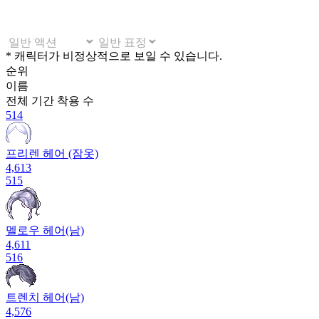
* 캐릭터가 비정상적으로 보일 수 있습니다.
순위
이름
전체 기간
착용 수
514
프리렌 헤어 (잠옷)
4,613
515
멜로우 헤어(남)
4,611
516
트렌치 헤어(남)
4,576