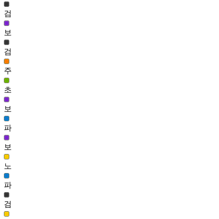
엘 페일 헤어(남)
검
4,485
523
보
라온 헤어(여)
검
4,463
524
주
기사단장 미하일 헤어(남)
초
4,426
525
보
아이스티 헤어(여)
파
4,422
526
보
삐삐머리(여)
노
4,369
파
검