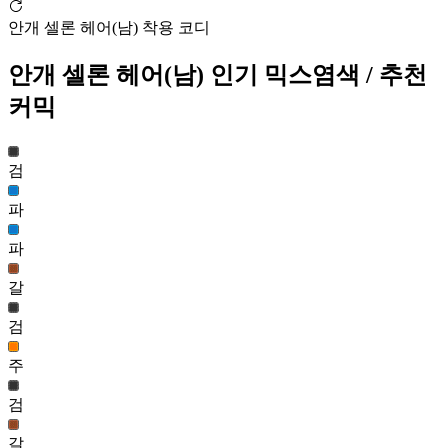
너의 안개꽃 헤어(남)
안개 셀론 헤어(남) 착용 코디
26,201
215
안개 셀론 헤어(남)
인기 믹스염색
/ 추천
모험가 썬콜 헤어(여)
커믹
25,593
216
포니 엘피네 헤어(남)
검
25,443
217
파
안개 셀론 헤어(남)
파
25,371
218
갈
멜로디 헤어(여)
검
25,369
219
주
기사단장 이리나 헤어(남)
검
25,310
220
갈