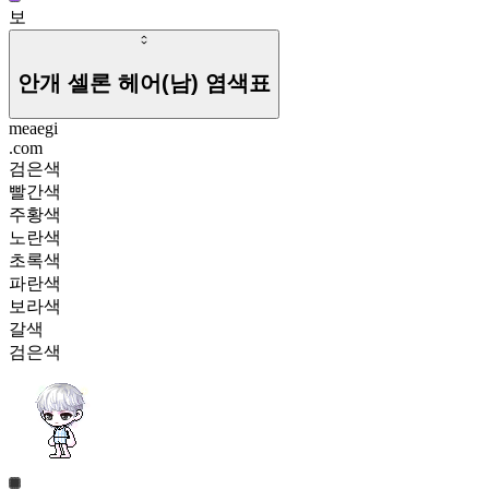
보
안개 셀론 헤어(남)
염색표
meaegi
.com
검은색
빨간색
주황색
노란색
초록색
파란색
보라색
갈색
검은색