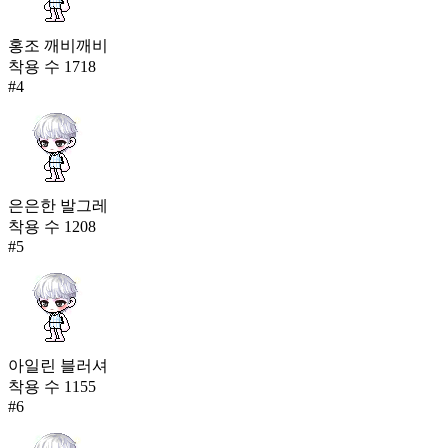
홍조 깨비깨비
착용 수
1718
#
4
은은한 발그레
착용 수
1208
#
5
아일린 블러셔
착용 수
1155
#
6