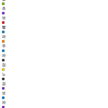
티나 헤어(여)
초
25,108
221
보
구슬 헤어(여)
빨
25,024
222
파
탄지로 헤어
주
24,959
223
파
안개 아멜리 헤어(여)
검
24,674
노
검
보
파