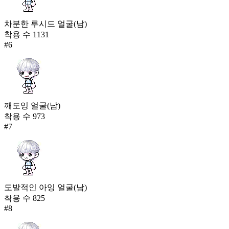
차분한 루시드 얼굴(남)
착용 수
1131
#
6
깨도잉 얼굴(남)
착용 수
973
#
7
도발적인 아잉 얼굴(남)
착용 수
825
#
8