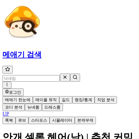
메애기
검색
로그인
메애기 한눈에
메이플 뮤직
길드
랭킹/통계
직업 분석
코디 분석
뉴녜힁
드레스룸
UP
룩북
큐브
스타포스
시뮬레이터
본캐부캐
안개 셀론 헤어(남) | 추천 커믹