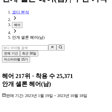
코디 분석
헤어
안개 셀론 헤어(남)
전체 기간
최근 30일
마스터
라벨
15
기
헤어 217위
· 착용 수 25,371
안개 셀론 헤어(남)
판매 기간:
2023년 1월 19일
~
2023년 10월 18일