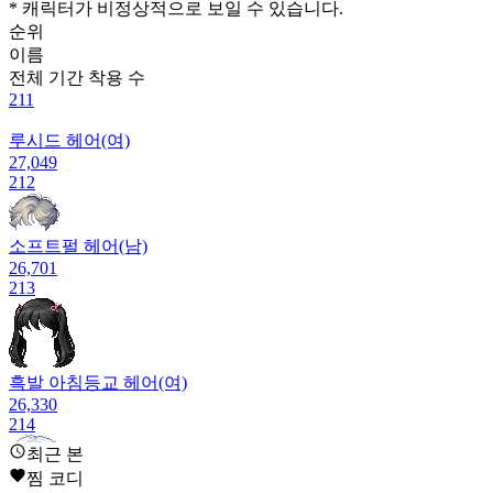
* 캐릭터가 비정상적으로 보일 수 있습니다.
순위
이름
전체 기간
착용 수
211
루시드 헤어(여)
27,049
212
소프트펄 헤어(남)
26,701
213
흑발 아침등교 헤어(여)
26,330
214
최근 본
찜 코디