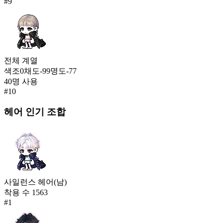
#
9
전체
계열
색조
0
채도
-99
명도
-77
40
명 사용
#
10
헤어
인기 조합
사일런스 헤어(남)
착용 수
1563
#
1