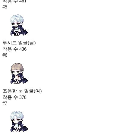
착용 수
461
#
5
루시드 얼굴(남)
착용 수
436
#
6
조용한 눈 얼굴(여)
착용 수
378
#
7