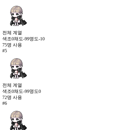
전체
계열
색조
0
채도
-99
명도
-10
75
명 사용
#
5
전체
계열
색조
0
채도
-99
명도
0
72
명 사용
#
6