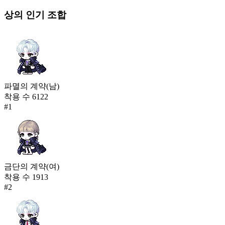
상의
인기 조합
파멸의 계약(남)
착용 수
6122
#
1
금단의 계약(여)
착용 수
1913
#
2