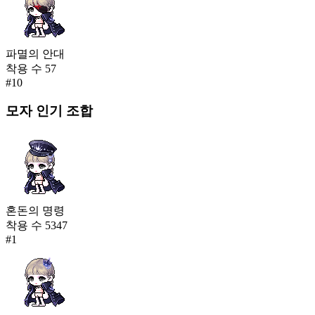
파멸의 안대
착용 수
57
#
10
모자
인기 조합
혼돈의 명령
착용 수
5347
#
1