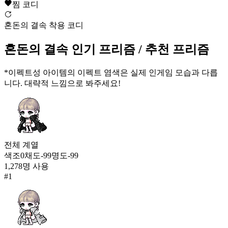
12,948
찜 코디
248
혼돈의 결속 착용 코디
[BLACKPINK] 베놈 나이트
12,945
혼돈의 결속
인기 프리즘
/ 추천 프리즘
249
먹그림자
*이펙트성 아이템의 이펙트 염색은 실제 인게임 모습과 다릅
12,783
니다. 대략적 느낌으로 봐주세요!
250
혼돈의 결속
12,767
251
전체
계열
색조
0
채도
-99
명도
-99
최초의 대적자 망토
1,278
명 사용
12,739
#
1
252
봄소식 날개
12,505
253