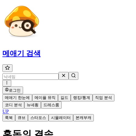
메애기
검색
로그인
메애기 한눈에
메이플 뮤직
길드
랭킹/통계
직업 분석
코디 분석
뉴녜힁
드레스룸
UP
룩북
큐브
스타포스
시뮬레이터
본캐부캐
혼돈의 결속