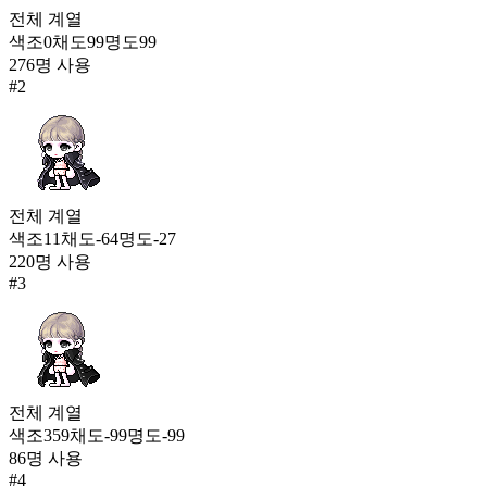
체리 멜로디
전체
계열
12,503
색조
0
채도
99
명도
99
254
276
명 사용
#
2
꿀벌 요정 날개
12,464
255
카리아인 망토
12,364
전체
계열
256
색조
11
채도
-64
명도
-27
악마 꼬리
220
명 사용
12,186
#
3
전체
계열
색조
359
채도
-99
명도
-99
86
명 사용
#
4