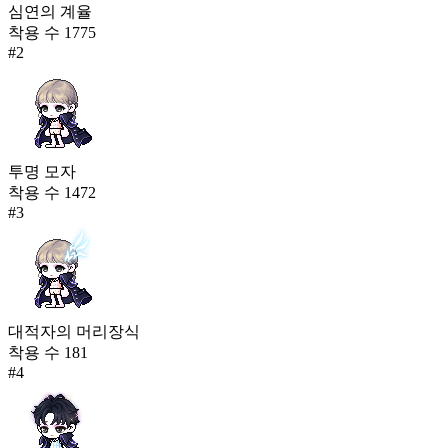
심연의 계율
착용 수
1775
#
2
투명 모자
착용 수
1472
#
3
대적자의 머리장식
착용 수
181
#
4