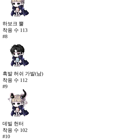
하보크 뿔
착용 수
113
#
8
흑발 허쉬 가발(남)
착용 수
112
#
9
데빌 헌터
착용 수
102
#
10