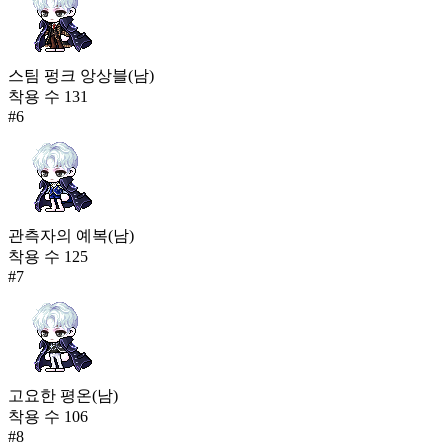
스팀 펑크 앙상블(남)
착용 수
131
#
6
관측자의 예복(남)
착용 수
125
#
7
고요한 평온(남)
착용 수
106
#
8