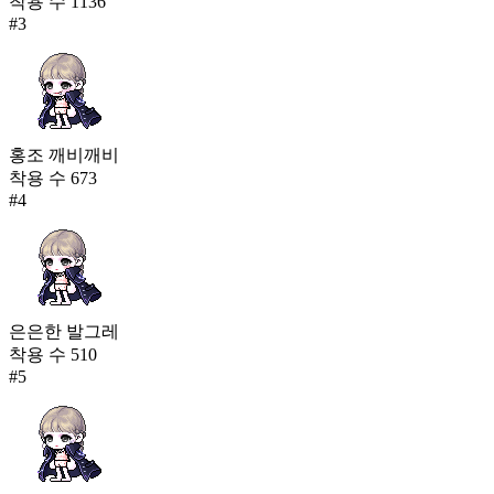
착용 수
1136
#
3
홍조 깨비깨비
착용 수
673
#
4
은은한 발그레
착용 수
510
#
5