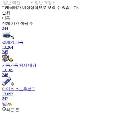
* 캐릭터가 비정상적으로 보일 수 있습니다.
순위
이름
전체 기간
착용 수
244
결계의 파동
13,264
245
가득가득 탐사 배낭
13,185
246
아이스 스노우보드
13,092
247
은빛 여우야 꼬리
최근 본