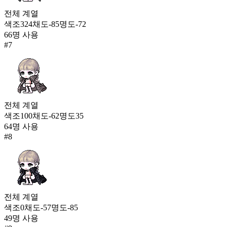
전체
계열
색조
324
채도
-85
명도
-72
66
명 사용
#
7
전체
계열
색조
100
채도
-62
명도
35
64
명 사용
#
8
전체
계열
색조
0
채도
-57
명도
-85
49
명 사용