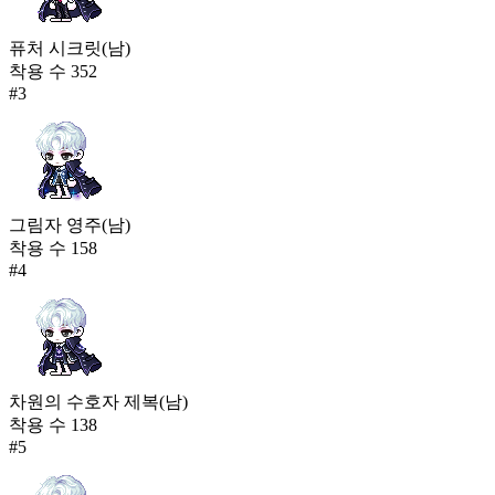
퓨처 시크릿(남)
착용 수
352
#
3
그림자 영주(남)
착용 수
158
#
4
차원의 수호자 제복(남)
착용 수
138
#
5