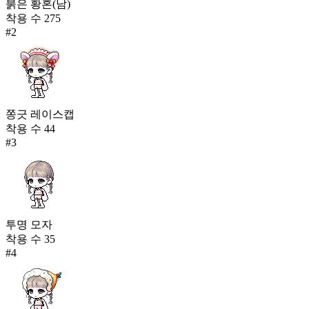
붉은 황혼(남)
착용 수
275
#
2
쫑긋 레이스캡
착용 수
44
#
3
투명 모자
착용 수
35
#
4