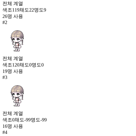
전체
계열
스트라이프 레이스
색조
119
채도
22
명도
9
1,366
26
명 사용
647
#
2
빛의 아뜰리에
1,366
649
하트체크 리본
1,354
전체
계열
650
색조
120
채도
0
명도
0
19
명 사용
체크 포인트 러버
#
3
1,316
전체
계열
색조
0
채도
-99
명도
-99
16
명 사용
#
4