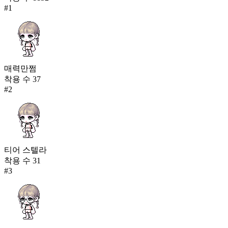
#
1
매력만쩜
착용 수
37
#
2
티어 스텔라
착용 수
31
#
3