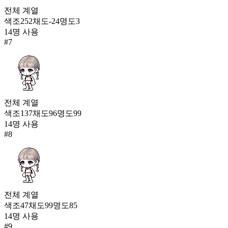
전체
계열
색조
252
채도
-24
명도
3
14
명 사용
#
7
전체
계열
색조
137
채도
96
명도
99
14
명 사용
#
8
전체
계열
색조
47
채도
99
명도
85
14
명 사용
#
9