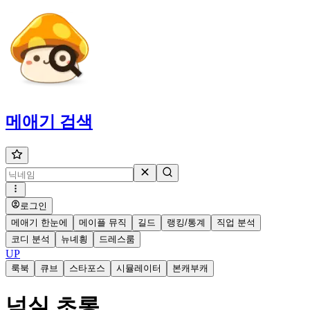
메애기
검색
로그인
메애기 한눈에
메이플 뮤직
길드
랭킹/통계
직업 분석
코디 분석
뉴녜힁
드레스룸
UP
룩북
큐브
스타포스
시뮬레이터
본캐부캐
넘실 초롱