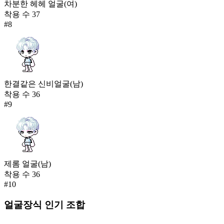
차분한 헤헤 얼굴(여)
착용 수
37
#
8
한결같은 신비얼굴(남)
착용 수
36
#
9
제롬 얼굴(남)
착용 수
36
#
10
얼굴장식
인기 조합