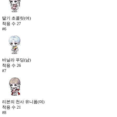
딸기 초콜릿(여)
착용 수
27
#
6
바닐라 푸딩(남)
착용 수
26
#
7
리본의 천사 유니폼(여)
착용 수
21
#
8