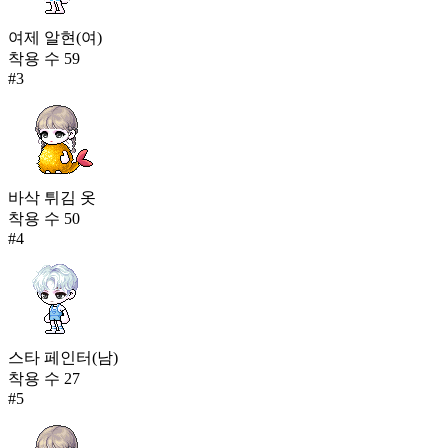
여제 알현(여)
착용 수
59
#
3
바삭 튀김 옷
착용 수
50
#
4
스타 페인터(남)
착용 수
27
#
5