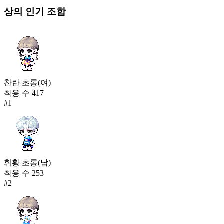
상의
인기 조합
찬란 초롱(여)
착용 수
417
#
1
휘황 초롱(남)
착용 수
253
#
2