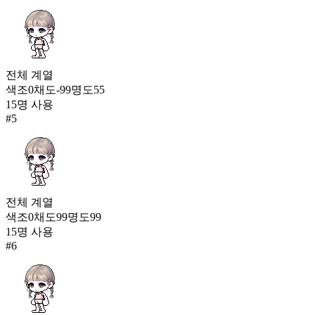
전체
계열
색조
0
채도
-99
명도
55
15
명 사용
#
5
전체
계열
색조
0
채도
99
명도
99
15
명 사용
#
6