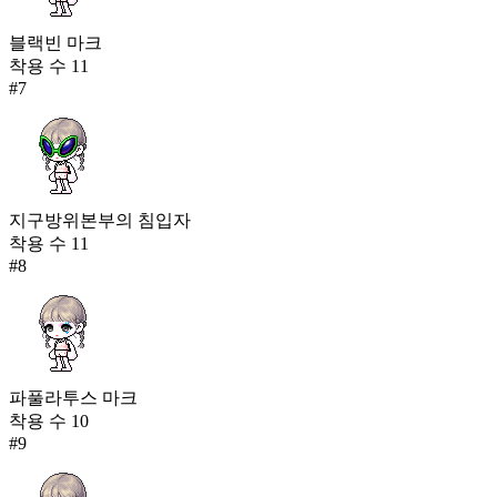
블랙빈 마크
착용 수
11
#
7
지구방위본부의 침입자
착용 수
11
#
8
파풀라투스 마크
착용 수
10
#
9