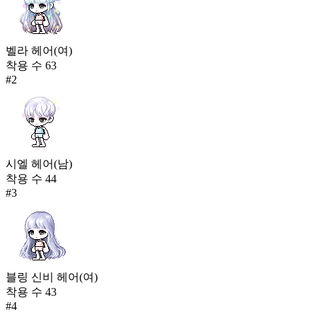
벨라 헤어(여)
착용 수
63
#
2
시엘 헤어(남)
착용 수
44
#
3
블링 신비 헤어(여)
착용 수
43
#
4