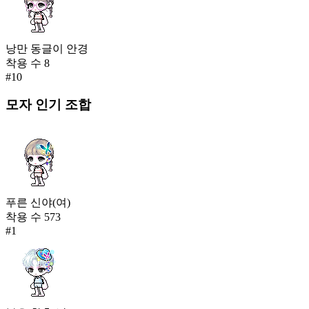
낭만 동글이 안경
착용 수
8
#
10
모자
인기 조합
푸른 신야(여)
착용 수
573
#
1