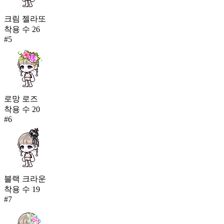
크림 젤라또
착용 수
26
#
5
로망 로즈
착용 수
20
#
6
블랙 크라운
착용 수
19
#
7