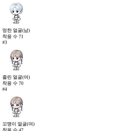
멍한 얼굴(남)
착용 수
71
#
3
졸린 얼굴(여)
착용 수
70
#
4
꼬맹이 얼굴(여)
착용 수
47