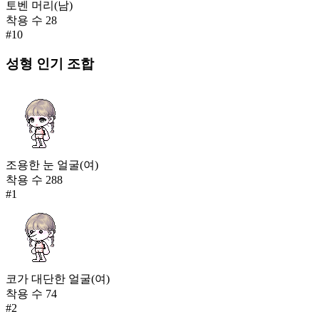
토벤 머리(남)
착용 수
28
#
10
성형
인기 조합
조용한 눈 얼굴(여)
착용 수
288
#
1
코가 대단한 얼굴(여)
착용 수
74
#
2