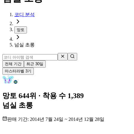
코디 분석
망토
넘실 초롱
전체 기간
최근 30일
마스터
라벨
3
기
망토 644위
· 착용 수 1,389
넘실 초롱
판매 기간:
2014년 7월 24일
~
2014년 12월 28일