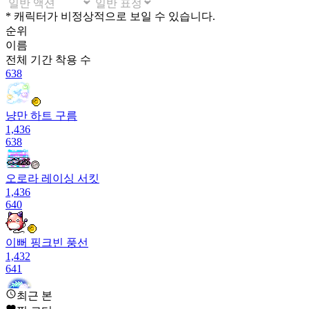
* 캐릭터가 비정상적으로 보일 수 있습니다.
순위
이름
전체 기간
착용 수
638
냥만 하트 구름
1,436
638
오로라 레이싱 서킷
1,436
640
이뻐 핑크빈 풍선
1,432
641
최근 본