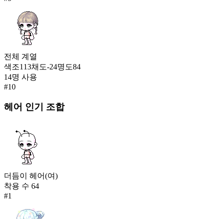
전체
계열
색조
113
채도
-24
명도
84
14
명 사용
#
10
헤어
인기 조합
더듬이 헤어(여)
착용 수
64
#
1