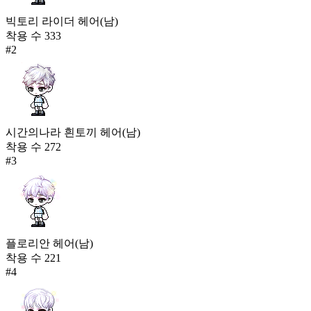
빅토리 라이더 헤어(남)
착용 수
333
#
2
시간의나라 흰토끼 헤어(남)
착용 수
272
#
3
플로리안 헤어(남)
착용 수
221
#
4