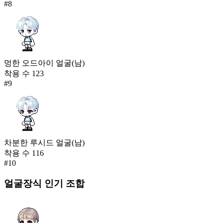
#
8
멍한 오드아이 얼굴(남)
착용 수
123
#
9
차분한 루시드 얼굴(남)
착용 수
116
#
10
얼굴장식
인기 조합