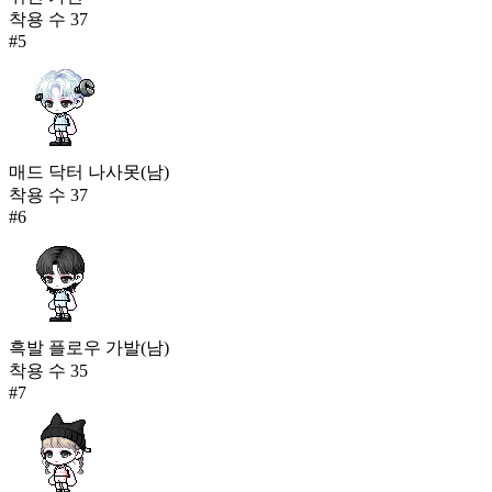
착용 수
37
#
5
매드 닥터 나사못(남)
착용 수
37
#
6
흑발 플로우 가발(남)
착용 수
35
#
7