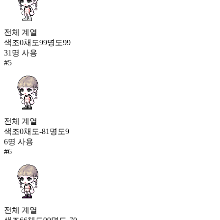
전체
계열
색조
0
채도
99
명도
99
31
명 사용
#
5
전체
계열
색조
0
채도
-81
명도
9
6
명 사용
#
6
전체
계열