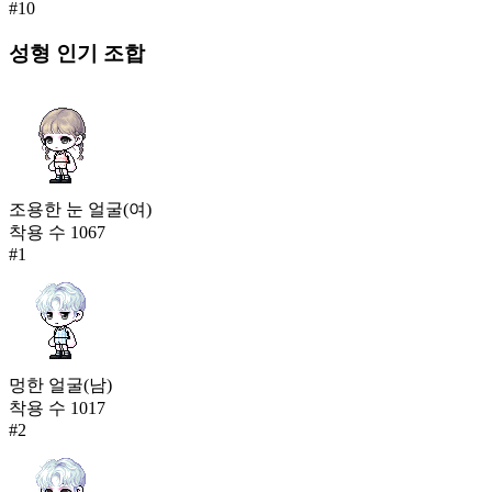
#
10
성형
인기 조합
조용한 눈 얼굴(여)
착용 수
1067
#
1
멍한 얼굴(남)
착용 수
1017
#
2