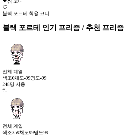
찜 코디
백혜(여)
블랙 포르테 착용 코디
6,427
348
블랙 포르테
인기 프리즘
/ 추천 프리즘
노랑장화
6,417
349
블랙 포르테
6,409
전체
계열
350
색조
0
채도
-99
명도
-99
로얄 메르세데스 슈즈
248
명 사용
6,400
#
1
351
기사단화
6,396
352
전체
계열
경쾌한 행진
색조
359
채도
99
명도
99