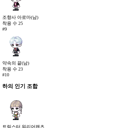
조향사 아로마(남)
착용 수
25
#
9
약속의 끝(남)
착용 수
23
#
10
하의
인기 조합
트릭스터 워리어팬츠