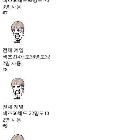
색조
66
채도
99
명도
-70
3
명 사용
#
7
전체
계열
색조
214
채도
36
명도
32
2
명 사용
#
8
전체
계열
색조
66
채도
-22
명도
10
2
명 사용
#
9