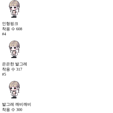
인형핑크
착용 수
608
#
4
은은한 발그레
착용 수
317
#
5
발그레 깨비깨비
착용 수
300