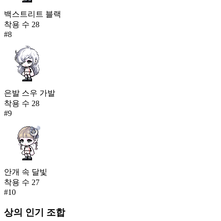
백스트리트 블랙
착용 수
28
#
8
은발 스우 가발
착용 수
28
#
9
안개 속 달빛
착용 수
27
#
10
상의
인기 조합