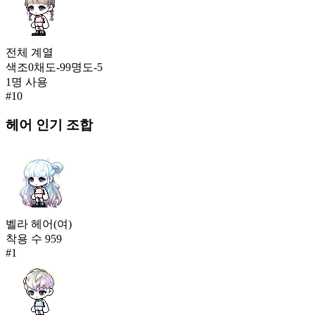
전체
계열
색조
0
채도
-99
명도
-5
1
명 사용
#
10
헤어
인기 조합
벨라 헤어(여)
착용 수
959
#
1