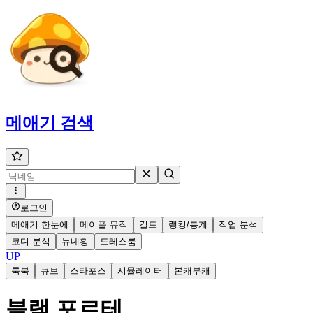
메애기
검색
로그인
메애기 한눈에
메이플 뮤직
길드
랭킹/통계
직업 분석
코디 분석
뉴녜힁
드레스룸
UP
룩북
큐브
스타포스
시뮬레이터
본캐부캐
블랙 포르테