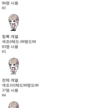
6,331
96
명 사용
353
#
2
태엽의 기사 슈즈
6,314
354
모험가 다크나이트 부츠
6,305
청록
계열
355
색조
0
채도
-99
명도
99
83
명 사용
두근 운동화
#
3
6,272
전체
계열
색조
103
채도
99
명도
99
37
명 사용
#
4