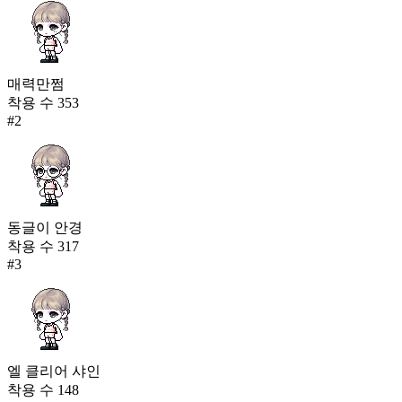
매력만쩜
착용 수
353
#
2
동글이 안경
착용 수
317
#
3
엘 클리어 샤인
착용 수
148