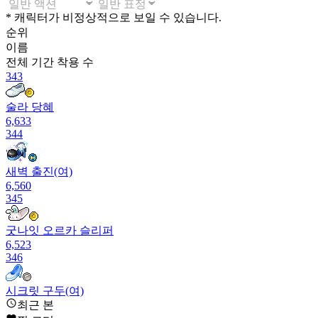
* 캐릭터가 비정상적으로 보일 수 있습니다.
순위
이름
전체 기간
착용 수
343
술라 당혜
6,633
344
새벽 출진(여)
6,560
345
굿나잇 오르카 슬리퍼
6,523
346
시크릿 구두(여)
6,452
최근 본
347