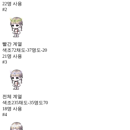
22
명 사용
969
#
2
1378
더 올라갈 거예요
966
1379
가을빛 모자
빨간
계열
964
색조
72
채도
-37
명도
-20
1379
21
명 사용
#
3
블루 서커스 모자
964
전체
계열
색조
235
채도
-35
명도
70
18
명 사용
#
4