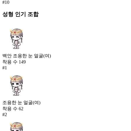
#
10
성형
인기 조합
백안 조용한 눈 얼굴(여)
착용 수
149
#
1
조용한 눈 얼굴(여)
착용 수
62
#
2