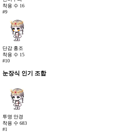
착용 수
16
#
9
단감 홍조
착용 수
15
#
10
눈장식
인기 조합
투명 안경
착용 수
683
#
1