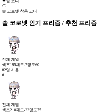
찜 코디
1372
솔 코로넷 착용 코디
애교둥이 금동님
986
솔 코로넷
인기 프리즘
/ 추천 프리즘
1373
나이스샷 썬캡
980
1374
솔 코로넷
전체
계열
978
1375
색조
195
채도
-7
명도
60
82
명 사용
아케인셰이드 나이트햇
#
1
975
1376
떠도는 마음
969
1376
전체
계열
색조
210
채도
-22
명도
75
신수의 빛