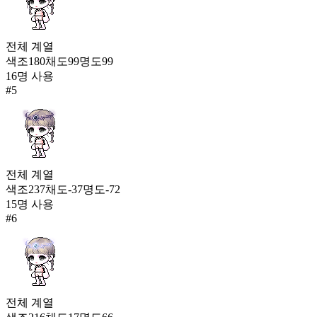
전체
계열
색조
180
채도
99
명도
99
16
명 사용
#
5
전체
계열
색조
237
채도
-37
명도
-72
15
명 사용
#
6
전체
계열