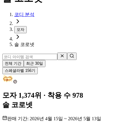
코디 분석
모자
솔 코로넷
전체 기간
최근 30일
스페셜
라벨
156
기
모자 1,374위
· 착용 수 978
솔 코로넷
판매 기간:
2026년 4월 15일
~
2026년 5월 13일