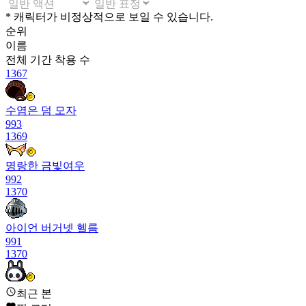
* 캐릭터가 비정상적으로 보일 수 있습니다.
순위
이름
전체 기간
착용 수
1367
수염은 덤 모자
993
1369
명랑한 금빛여우
992
1370
아이언 버거넷 헬름
991
1370
스켈레톤 래빗
최근 본
991