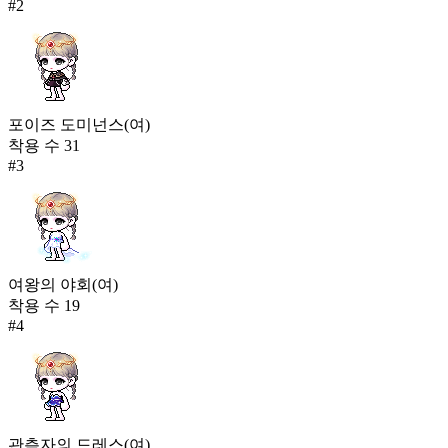
#
2
포이즈 도미넌스(여)
착용 수
31
#
3
여왕의 야회(여)
착용 수
19
#
4
관측자의 드레스(여)