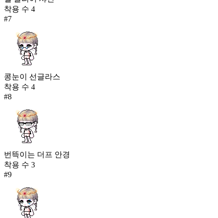
착용 수
4
#
7
콩눈이 선글라스
착용 수
4
#
8
번뜩이는 더프 안경
착용 수
3
#
9