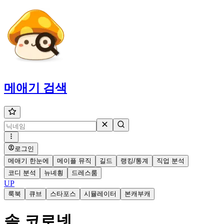
메애기
검색
로그인
메애기 한눈에
메이플 뮤직
길드
랭킹/통계
직업 분석
코디 분석
뉴녜힁
드레스룸
UP
룩북
큐브
스타포스
시뮬레이터
본캐부캐
솔 코로넷