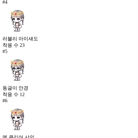
#
4
러블리 아이섀도
착용 수
23
#
5
동글이 안경
착용 수
12
#
6
엘 클리어 샤인