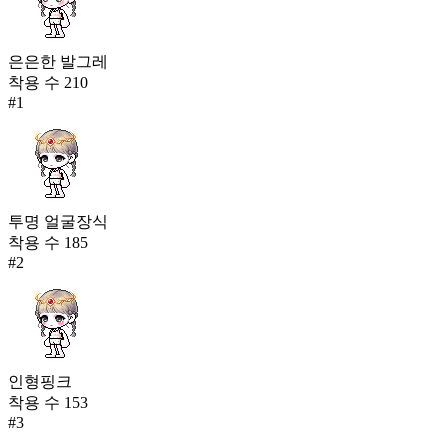
은은한 발그레
착용 수
210
#
1
투명 얼굴장식
착용 수
185
#
2
인형핑크
착용 수
153
#
3