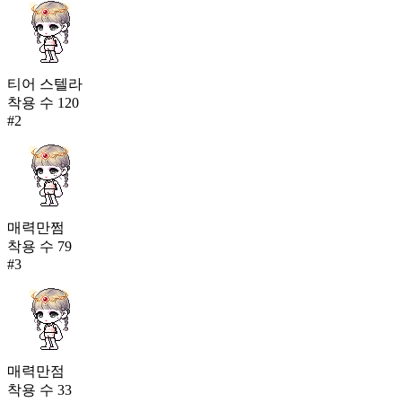
티어 스텔라
착용 수
120
#
2
매력만쩜
착용 수
79
#
3
매력만점
착용 수
33