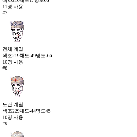
색조
216
채도
17
명도
66
11
명 사용
#
7
전체
계열
색조
219
채도
-49
명도
-66
10
명 사용
#
8
노란
계열
색조
229
채도
-44
명도
45
10
명 사용
#
9