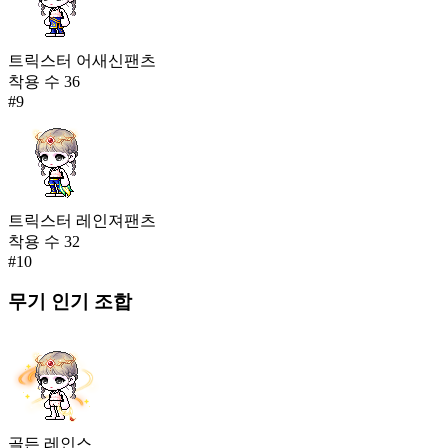
트릭스터 어새신팬츠
착용 수
36
#
9
트릭스터 레인져팬츠
착용 수
32
#
10
무기
인기 조합
골든 레인스