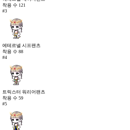
착용 수
121
#
3
에테르넬 시프팬츠
착용 수
88
#
4
트릭스터 워리어팬츠
착용 수
59
#
5