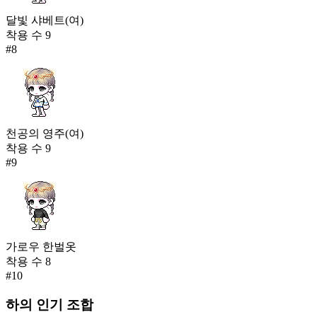
달빛 샤베트(여)
착용 수
9
#
8
천공의 영주(여)
착용 수
9
#
9
가로우 한벌옷
착용 수
8
#
10
하의
인기 조합