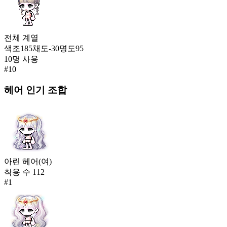
전체
계열
색조
185
채도
-30
명도
95
10
명 사용
#
10
헤어
인기 조합
아린 헤어(여)
착용 수
112
#
1